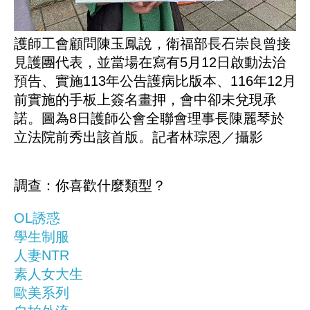
護師工會顧問陳玉鳳說，衛福部長石崇良曾接
見護團代表，並當場在寫有5月12日啟動法治
預告、實施113年公告護病比版本、116年12月
前實施的手板上簽名畫押，會中卻未兌現承
諾。圖為8日護師公會全聯會理事長陳麗琴於
立法院前秀出該首版。記者林琮恩／攝影
調查：你喜歡什麼類型？
OL誘惑
學生制服
人妻NTR
素人女大生
歐美系列