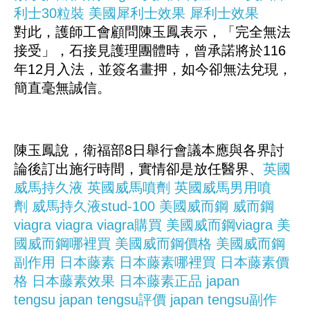
利士30粒裝
美國犀利士效果
犀利士效果
對此，護師工會顧問陳玉鳳表示，「完全無法
接受」，石接見護理團體時，曾承諾將於116
年12月入法，並簽名畫押，如今卻無法兌現，
簡直毫無誠信。
陳玉鳳說，衛福部8日舉行會議本應與各界討
論後訂出施行時間，實情卻是放任醫界、
英國
威馬持久液
英國威馬噴劑
英國威馬男用噴
劑
威馬持久液stud-100
美國威而鋼
威而鋼
viagra
viagra
viagra購買
美國威而鋼viagra
美
國威而鋼哪裡買
美國威而鋼價格
美國威而鋼
副作用
日本藤素
日本藤素哪裡買
日本藤素價
格
日本藤素效果
日本藤素正品
japan
tengsu
japan tengsu評價
japan tengsu副作