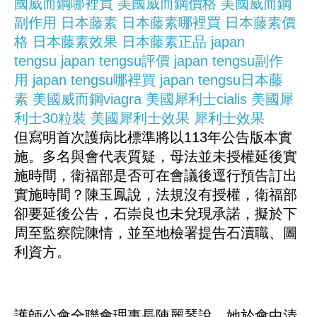
國威而鋼哪裡買
美國威而鋼價格
美國威而鋼
副作用
日本藤素
日本藤素哪裡買
日本藤素價
格
日本藤素效果
日本藤素正品
japan
tengsu
japan tengsu評價
japan tengsu副作
用
japan tengsu哪裡買
japan tengsu日本藤
素
美國威而鋼viagra
美國犀利士cialis
美國犀
利士30粒裝
美國犀利士效果
犀利士效果
但寫明首次護病比標準將以113年公告版本實
施。多名與會代表質疑，母法並未授權延後實
施時間，衛福部是否可在會議後逕行預告訂出
實施時間？陳玉鳳說，法規沒有授權，衛福部
卻要延後公告，石崇良也未兌現承諾，擬於下
周至監察院陳情，並至地檢署提告石瀆職、圖
利資方。
護師公會全聯會理事長陳麗琴說，她於會中清