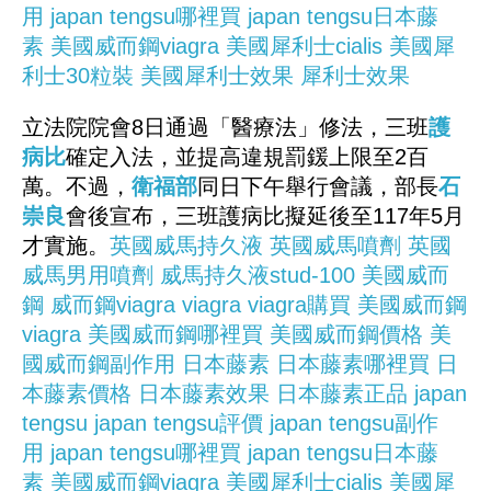
用
japan tengsu哪裡買
japan tengsu日本藤
素
美國威而鋼viagra
美國犀利士cialis
美國犀
利士30粒裝
美國犀利士效果
犀利士效果
立法院院會8日通過「醫療法」修法，三班
護
病比
確定入法，並提高違規罰鍰上限至2百
萬。不過，
衛福部
同日下午舉行會議，部長
石
崇良
會後宣布，三班護病比擬延後至117年5月
才實施。
英國威馬持久液
英國威馬噴劑
英國
威馬男用噴劑
威馬持久液stud-100
美國威而
鋼
威而鋼viagra
viagra
viagra購買
美國威而鋼
viagra
美國威而鋼哪裡買
美國威而鋼價格
美
國威而鋼副作用
日本藤素
日本藤素哪裡買
日
本藤素價格
日本藤素效果
日本藤素正品
japan
tengsu
japan tengsu評價
japan tengsu副作
用
japan tengsu哪裡買
japan tengsu日本藤
素
美國威而鋼viagra
美國犀利士cialis
美國犀