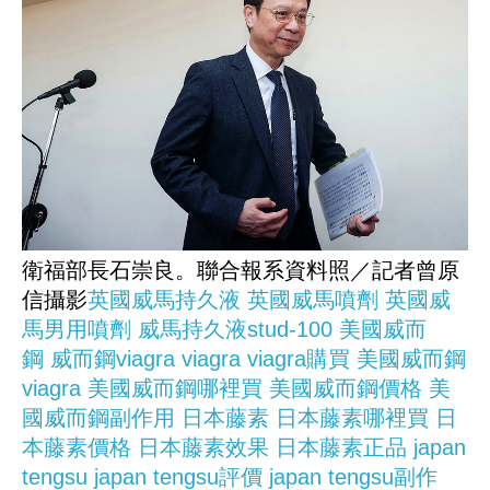
衛福部長石崇良。聯合報系資料照／記者曾原
信攝影
英國威馬持久液
英國威馬噴劑
英國威
馬男用噴劑
威馬持久液stud-100
美國威而
鋼
威而鋼viagra
viagra
viagra購買
美國威而鋼
viagra
美國威而鋼哪裡買
美國威而鋼價格
美
國威而鋼副作用
日本藤素
日本藤素哪裡買
日
本藤素價格
日本藤素效果
日本藤素正品
japan
tengsu
japan tengsu評價
japan tengsu副作