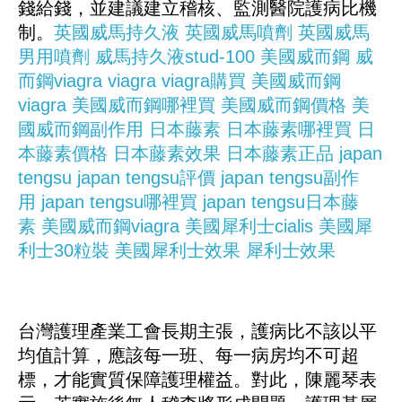
錢給錢，並建議建立稽核、監測醫院護病比機
制。
英國威馬持久液
英國威馬噴劑
英國威馬
男用噴劑
威馬持久液stud-100
美國威而鋼
威
而鋼viagra
viagra
viagra購買
美國威而鋼
viagra
美國威而鋼哪裡買
美國威而鋼價格
美
國威而鋼副作用
日本藤素
日本藤素哪裡買
日
本藤素價格
日本藤素效果
日本藤素正品
japan
tengsu
japan tengsu評價
japan tengsu副作
用
japan tengsu哪裡買
japan tengsu日本藤
素
美國威而鋼viagra
美國犀利士cialis
美國犀
利士30粒裝
美國犀利士效果
犀利士效果
台灣護理產業工會長期主張，護病比不該以平
均值計算，應該每一班、每一病房均不可超
標，才能實質保障護理權益。對此，陳麗琴表