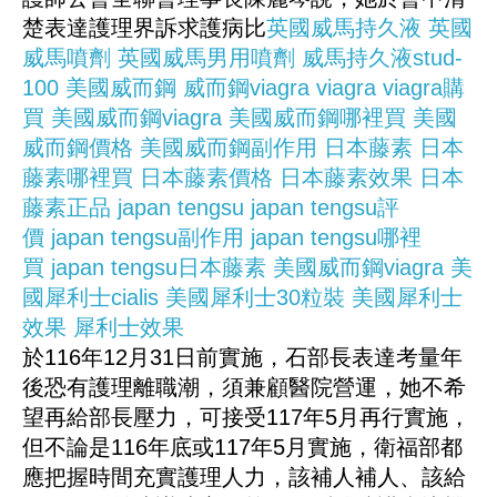
楚表達護理界訴求護病比
英國威馬持久液
英國
威馬噴劑
英國威馬男用噴劑
威馬持久液stud-
100
美國威而鋼
威而鋼viagra
viagra
viagra購
買
美國威而鋼viagra
美國威而鋼哪裡買
美國
威而鋼價格
美國威而鋼副作用
日本藤素
日本
藤素哪裡買
日本藤素價格
日本藤素效果
日本
藤素正品
japan tengsu
japan tengsu評
價
japan tengsu副作用
japan tengsu哪裡
買
japan tengsu日本藤素
美國威而鋼viagra
美
國犀利士cialis
美國犀利士30粒裝
美國犀利士
效果
犀利士效果
於116年12月31日前實施，石部長表達考量年
後恐有護理離職潮，須兼顧醫院營運，她不希
望再給部長壓力，可接受117年5月再行實施，
但不論是116年底或117年5月實施，衛福部都
應把握時間充實護理人力，該補人補人、該給