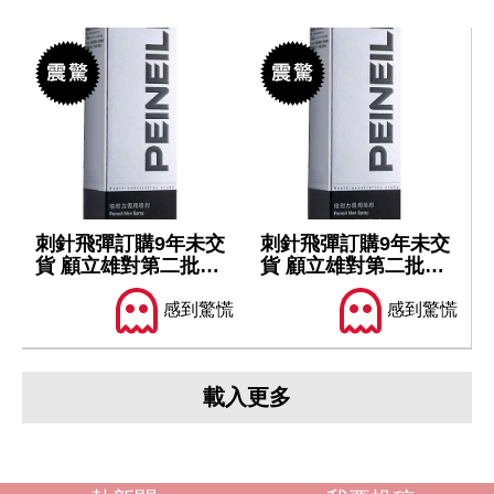
刺針飛彈訂購9年未交
刺針飛彈訂購9年未交
貨 顧立雄對第二批軍
貨 顧立雄對第二批軍
售仍樂觀
售仍樂觀
感到驚慌
感到驚慌
載入更多