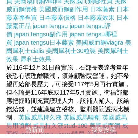
買
美國威而鋼viagra
美國威而鋼哪裡買
美國
威而鋼價格
美國威而鋼副作用
日本藤素
日本
藤素哪裡買
日本藤素價格
日本藤素效果
日本
藤素正品
japan tengsu
japan tengsu評
價
japan tengsu副作用
japan tengsu哪裡
買
japan tengsu日本藤素
美國威而鋼viagra
美
國犀利士cialis
美國犀利士30粒裝
美國犀利士
效果
犀利士效果
於116年12月31日前實施，石部長表達考量年
後恐有護理離職潮，須兼顧醫院營運，她不希
望再給部長壓力，可接受117年5月再行實施，
但不論是116年底或117年5月實施，衛福部都
應把握時間充實護理人力，該補人補人、該給
錢給錢，並建議建立稽核、監測醫院護病比機
制。
英國威馬持久液
英國威馬噴劑
英國威馬
男用噴劑
威馬持久液stud-100
美國威而鋼
威
熱新聞
我要投稿
而鋼viagra
viagra
viagra購買
美國威而鋼