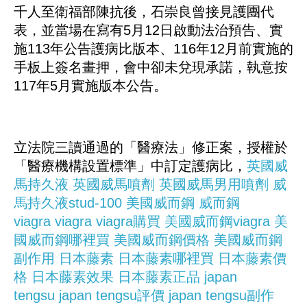
千人至衛福部陳抗後，石崇良曾接見護團代
表，並當場在寫有5月12日啟動法治預告、實
施113年公告護病比版本、116年12月前實施的
手板上簽名畫押，會中卻未兌現承諾，執意按
117年5月實施版本公告。
立法院三讀通過的「醫療法」修正案，授權於
「醫療機構設置標準」中訂定護病比，
英國威
馬持久液
英國威馬噴劑
英國威馬男用噴劑
威
馬持久液stud-100
美國威而鋼
威而鋼
viagra
viagra
viagra購買
美國威而鋼viagra
美
國威而鋼哪裡買
美國威而鋼價格
美國威而鋼
副作用
日本藤素
日本藤素哪裡買
日本藤素價
格
日本藤素效果
日本藤素正品
japan
tengsu
japan tengsu評價
japan tengsu副作