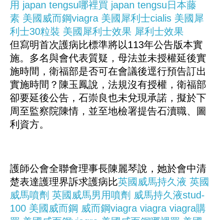
用
japan tengsu哪裡買
japan tengsu日本藤
素
美國威而鋼viagra
美國犀利士cialis
美國犀
利士30粒裝
美國犀利士效果
犀利士效果
但寫明首次護病比標準將以113年公告版本實
施。多名與會代表質疑，母法並未授權延後實
施時間，衛福部是否可在會議後逕行預告訂出
實施時間？陳玉鳳說，法規沒有授權，衛福部
卻要延後公告，石崇良也未兌現承諾，擬於下
周至監察院陳情，並至地檢署提告石瀆職、圖
利資方。
護師公會全聯會理事長陳麗琴說，她於會中清
楚表達護理界訴求護病比
英國威馬持久液
英國
威馬噴劑
英國威馬男用噴劑
威馬持久液stud-
100
美國威而鋼
威而鋼viagra
viagra
viagra購