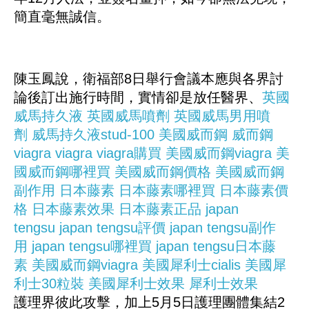
簡直毫無誠信。
陳玉鳳說，衛福部8日舉行會議本應與各界討
論後訂出施行時間，實情卻是放任醫界、
英國
威馬持久液
英國威馬噴劑
英國威馬男用噴
劑
威馬持久液stud-100
美國威而鋼
威而鋼
viagra
viagra
viagra購買
美國威而鋼viagra
美
國威而鋼哪裡買
美國威而鋼價格
美國威而鋼
副作用
日本藤素
日本藤素哪裡買
日本藤素價
格
日本藤素效果
日本藤素正品
japan
tengsu
japan tengsu評價
japan tengsu副作
用
japan tengsu哪裡買
japan tengsu日本藤
素
美國威而鋼viagra
美國犀利士cialis
美國犀
利士30粒裝
美國犀利士效果
犀利士效果
護理界彼此攻擊，加上5月5日護理團體集結2