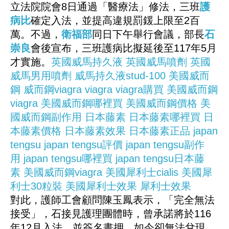
立法院院會8日通過「醫療法」修法，三班
護
病比
確定入法，並提高違規罰鍰上限至2百
萬。不過，
衛福部
同日下午舉行會議，部長
石
崇良
會後宣布，三班護病比擬延後至117年5月
才實施。
英國威馬持久液
英國威馬噴劑
英國
威馬男用噴劑
威馬持久液stud-100
美國威而
鋼
威而鋼viagra
viagra
viagra購買
美國威而鋼
viagra
美國威而鋼哪裡買
美國威而鋼價格
美
國威而鋼副作用
日本藤素
日本藤素哪裡買
日
本藤素價格
日本藤素效果
日本藤素正品
japan
tengsu
japan tengsu評價
japan tengsu副作
用
japan tengsu哪裡買
japan tengsu日本藤
素
美國威而鋼viagra
美國犀利士cialis
美國犀
利士30粒裝
美國犀利士效果
犀利士效果
對此，護師工會顧問陳玉鳳表示，「完全無法
接受」，石接見護理團體時，曾承諾將於116
年12月入法，並簽名畫押，如今卻無法兌現，