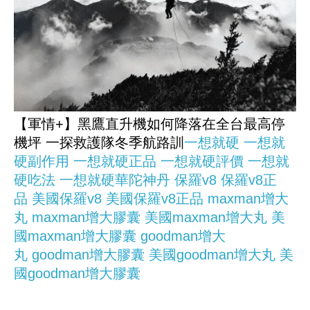
【軍情+】黑鷹直升機如何降落在全台最高停
機坪 一探救護隊冬季航路訓
一想就硬
一想就
硬副作用
一想就硬正品
一想就硬評價
一想就
硬吃法
一想就硬華陀神丹
保羅v8
保羅v8正
品
美國保羅v8
美國保羅v8正品
maxman增大
丸
maxman增大膠囊
美國maxman增大丸
美
國maxman增大膠囊
goodman增大
丸
goodman增大膠囊
美國goodman增大丸
美
國goodman增大膠囊