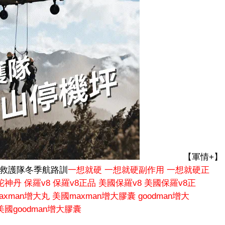
【軍情+】
探救護隊冬季航路訓
一想就硬
一想就硬副作用
一想就硬正
陀神丹
保羅v8
保羅v8正品
美國保羅v8
美國保羅v8正
axman增大丸
美國maxman增大膠囊
goodman增大
美國goodman增大膠囊