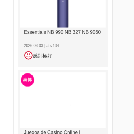
Essentials NB 990 NB 327 NB 9060
2026-08-03 | abv134
感到極好
Juegos de Casino Online |