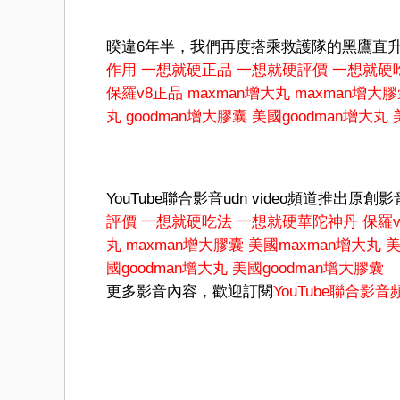
暌違6年半，我們再度搭乘救護隊的黑鷹直
作用
一想就硬正品
一想就硬評價
一想就硬
保羅v8正品
maxman增大丸
maxman增大
丸
goodman增大膠囊
美國goodman增大丸
YouTube聯合影音udn video頻道推出原創
評價
一想就硬吃法
一想就硬華陀神丹
保羅v
丸
maxman增大膠囊
美國maxman增大丸
美
國goodman增大丸
美國goodman增大膠囊
更多影音內容，歡迎訂閱
YouTube聯合影音