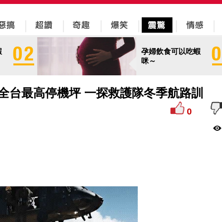
蝦
孕婦飲食可以吃蝦
咪～
全台最高停機坪 一探救護隊冬季航路訓
0