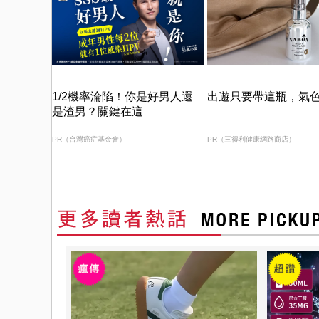
1/2機率淪陷！你是好男人還
出遊只要帶這瓶，氣
是渣男？關鍵在這
PR（台灣癌症基金會）
PR（三得利健康網路商店）