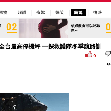
蝦
孕婦飲食可以吃蝦
咪～
全台最高停機坪 一探救護隊冬季航路訓
0