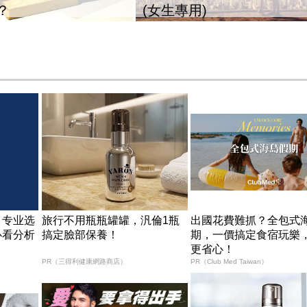
？
(女生專用)
：专业选
旅行不用瓶瓶罐罐，汎倫1瓶
出國花費難抓？全包式
必看分析
搞定臉部保養！
期，一價搞定食宿玩樂
更省心！
PR（三得利健康網路商店）
PR（Club Med Taiwan）