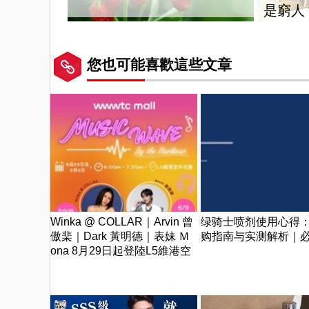
是窮人
您也可能喜歡這些文章
Winka @ COLLAR｜Arvin 曾
绿骑士喷剂使用心得
傲棐｜Dark 黃明德｜表妹 Ｍ
购指南与实测解析｜
ona 8月29日起登陸L5維港空
中花園 | wwwtc mall 首度呈獻
「Music Wave By The Harbo