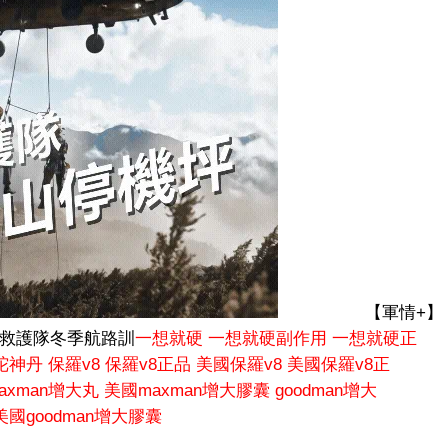
【軍情+】
探救護隊冬季航路訓
一想就硬
一想就硬副作用
一想就硬正
陀神丹
保羅v8
保羅v8正品
美國保羅v8
美國保羅v8正
axman增大丸
美國maxman增大膠囊
goodman增大
美國goodman增大膠囊