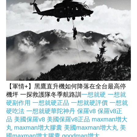
【軍情+】黑鷹直升機如何降落在全台最高停
機坪 一探救護隊冬季航路訓
一想就硬
一想就
硬副作用
一想就硬正品
一想就硬評價
一想就
硬吃法
一想就硬華陀神丹
保羅v8
保羅v8正
品
美國保羅v8
美國保羅v8正品
maxman增大
丸
maxman增大膠囊
美國maxman增大丸
美
國maxman增大膠囊
goodman增大