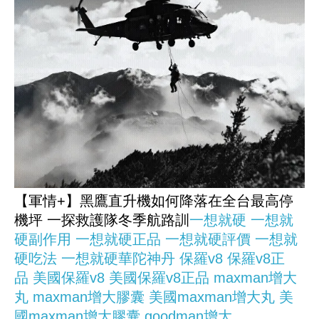
【軍情+】黑鷹直升機如何降落在全台最高停
機坪 一探救護隊冬季航路訓
一想就硬
一想就
硬副作用
一想就硬正品
一想就硬評價
一想就
硬吃法
一想就硬華陀神丹
保羅v8
保羅v8正
品
美國保羅v8
美國保羅v8正品
maxman增大
丸
maxman增大膠囊
美國maxman增大丸
美
國maxman增大膠囊
goodman增大