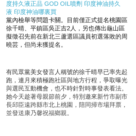
度持久液正品
GOD OIL噴劑
印度神油持久
液
印度神油哪裏買
黨內檢舉等問題卡關。目前僅正式提名桃園區
徐千晴、平鎮區吳正吉2人，另也傳出龜山區
擬徵召先前在新北三蘆選區議員初選落敗的周
曉芸，但尚未獲提名。
有民眾黨美女發言人稱號的徐千晴早已率先起
跑，連月來積極跑社區與地方行程，爭取曝光
與選民互動機會，也不時針對時事發表看法。
她今天趁著母親節前夕，特別邀來新竹市副市
長邱臣遠跨縣市北上桃園，陪同掃市場拜票，
並發送康乃馨祝福鄉親。