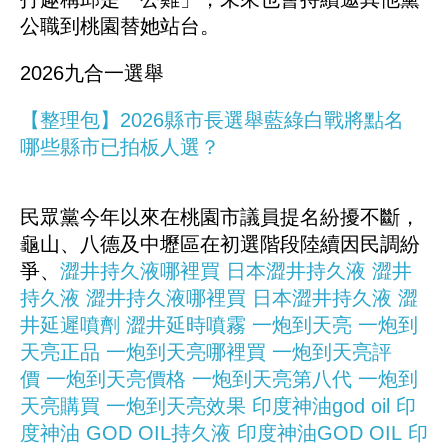
公職到桃園替她站台。
2026九合一選舉
【整理包】2026縣市長選舉藍綠白戰將點名
哪些縣市已拍板人選？
民眾黨今年以來在桃園市議員提名紛擾不斷，
龜山、八德及中壢區在初選階段陸續因民調紛
爭、
澀井持久液哪裡買
日本澀井持久液
澀井
持久液
澀井持久液哪裡買
日本澀井持久液
澀
井延遲噴劑
澀井延時噴霧
一炮到天亮
一炮到
天亮正品
一炮到天亮哪裡買
一炮到天亮評
價
一炮到天亮價格
一炮到天亮第八代
一炮到
天亮購買
一炮到天亮效果
印度神油god oil
印
度神油
GOD OIL持久液
印度神油GOD OIL
印