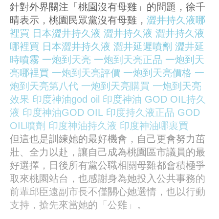
針對外界關注「桃園沒有母雞」的問題，徐千
晴表示，桃園民眾黨沒有母雞，
澀井持久液哪
裡買
日本澀井持久液
澀井持久液
澀井持久液
哪裡買
日本澀井持久液
澀井延遲噴劑
澀井延
時噴霧
一炮到天亮
一炮到天亮正品
一炮到天
亮哪裡買
一炮到天亮評價
一炮到天亮價格
一
炮到天亮第八代
一炮到天亮購買
一炮到天亮
效果
印度神油god oil
印度神油
GOD OIL持久
液
印度神油GOD OIL
印度持久液正品
GOD
OIL噴劑
印度神油持久液
印度神油哪裏買
但這也是訓練她的最好機會，自己更會努力茁
壯、全力以赴，讓自己成為桃園區市議員的最
好選擇，日後所有黨公職相關母雞都會積極爭
取來桃園站台，也感謝身為她投入公共事務的
前輩邱臣遠副市長不僅關心她選情，也以行動
支持，搶先來當她的「公雞」。