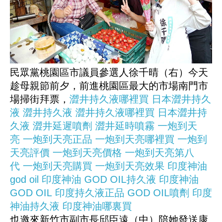
民眾黨桃園區市議員參選人徐千晴（右）今天
趁母親節前夕，前進桃園區最大的市場南門市
場掃街拜票，
澀井持久液哪裡買
日本澀井持久
液
澀井持久液
澀井持久液哪裡買
日本澀井持
久液
澀井延遲噴劑
澀井延時噴霧
一炮到天
亮
一炮到天亮正品
一炮到天亮哪裡買
一炮到
天亮評價
一炮到天亮價格
一炮到天亮第八
代
一炮到天亮購買
一炮到天亮效果
印度神油
god oil
印度神油
GOD OIL持久液
印度神油
GOD OIL
印度持久液正品
GOD OIL噴劑
印度
神油持久液
印度神油哪裏買
也邀來新竹市副市長邱臣遠（中）陪她發送康