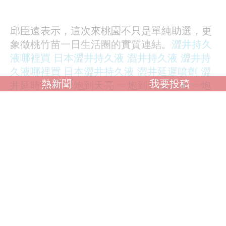
邱臣遠表示，這次來桃園不只是單純助選，更
象徵桃竹苗一日生活圈的實質連結。
澀井持久
液哪裡買
日本澀井持久液
澀井持久液
澀井持
久液哪裡買
日本澀井持久液
澀井延遲噴劑
澀
熱新聞
我要投稿
井延時噴霧
一炮到天亮
一炮到天亮正品
一炮
到天亮哪裡買
一炮到天亮評價
一炮到天亮價
格
一炮到天亮第八代
一炮到天亮購買
一炮到
天亮效果
印度神油god oil
印度神油
GOD OIL
持久液
印度神油GOD OIL
印度持久液正
品
GOD OIL噴劑
印度神油持久液
印度神油哪
裏買
他表示，桃園、新竹在產業與生活上早已緊密
互動，未來更需要跨區域的合作與治理思維，
讓區域發展能夠同步前進。