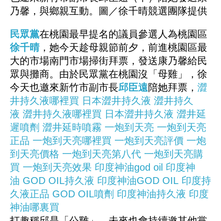
乃馨，與鄉親互動。圖／徐千晴競選團隊提供
民眾黨
在桃園最早提名的議員參選人為桃園區
徐千晴
，她今天趁母親節前夕，前進桃園區最
大的市場南門市場掃街拜票，發送康乃馨給民
眾與攤商。由於民眾黨在桃園沒「母雞」，徐
今天也邀來新竹市副市長
邱臣遠
陪她拜票，
澀
井持久液哪裡買
日本澀井持久液
澀井持久
液
澀井持久液哪裡買
日本澀井持久液
澀井延
遲噴劑
澀井延時噴霧
一炮到天亮
一炮到天亮
正品
一炮到天亮哪裡買
一炮到天亮評價
一炮
到天亮價格
一炮到天亮第八代
一炮到天亮購
買
一炮到天亮效果
印度神油god oil
印度神
油
GOD OIL持久液
印度神油GOD OIL
印度持
久液正品
GOD OIL噴劑
印度神油持久液
印度
神油哪裏買
打趣稱邱是「公雞」，未來也會持續邀其他黨