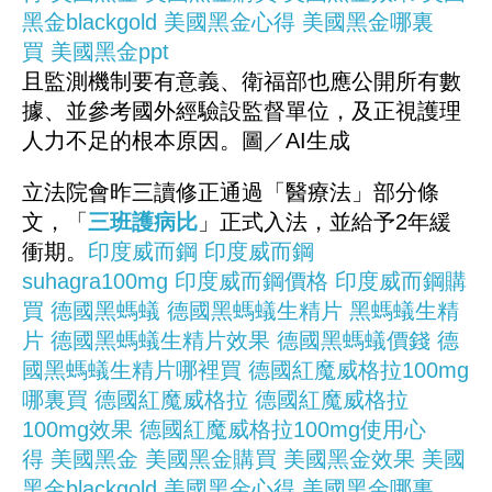
黑金blackgold
美國黑金心得
美國黑金哪裏
買
美國黑金ppt
且監測機制要有意義、衛福部也應公開所有數
據、並參考國外經驗設監督單位，及正視護理
人力不足的根本原因。圖／AI生成
立法院會昨三讀修正通過「醫療法」部分條
文，「
三班護病比
」正式入法，並給予2年緩
衝期。
印度威而鋼
印度威而鋼
suhagra100mg
印度威而鋼價格
印度威而鋼購
買
德國黑螞蟻
德國黑螞蟻生精片
黑螞蟻生精
片
德國黑螞蟻生精片效果
德國黑螞蟻價錢
德
國黑螞蟻生精片哪裡買
德國紅魔威格拉100mg
哪裏買
德國紅魔威格拉
德國紅魔威格拉
100mg效果
德國紅魔威格拉100mg使用心
得
美國黑金
美國黑金購買
美國黑金效果
美國
黑金blackgold
美國黑金心得
美國黑金哪裏