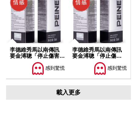
李德維秀馬以南傳訊
李德維秀馬以南傳訊
要金溥聰「停止傷害馬
要金溥聰「停止傷害
英九」
馬英九」
感到驚慌
感到驚慌
載入更多