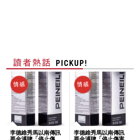
李德維秀馬以南傳訊
李德維秀馬以南傳訊
要金溥聰「停止傷害
要金溥聰「停止傷害馬