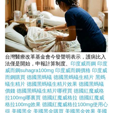
台灣醫療改革基金會今發聲明表示，護病比入
法僅是開始，申報計算制度、
印度威而鋼
印度
威而鋼suhagra100mg
印度威而鋼價格
印度威
而鋼購買
德國黑螞蟻
德國黑螞蟻生精片
黑螞
蟻生精片
德國黑螞蟻生精片效果
德國黑螞蟻
價錢
德國黑螞蟻生精片哪裡買
德國紅魔威格
拉100mg哪裏買
德國紅魔威格拉
德國紅魔威
格拉100mg效果
德國紅魔威格拉100mg使用心
得
美國黑金
美國黑金購買
美國黑金效果
美國