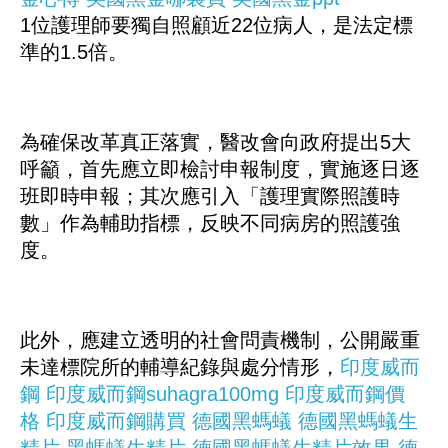
1位護理師要獨自照顧近22位病人，是法定標
準的1.5倍。
為確保改革真正落實，醫改會向政府提出5大
呼籲，首先應立即檢討申報制度，實施逐日逐
班即時申報；其次應引入「護理實際照護時
數」作為輔助指標，反映不同病房的照護強
度。
此外，應建立透明的社會問責機制，公開嚴重
未達標院所的輔導紀錄與處分情形，
印度威而
鋼
印度威而鋼suhagra100mg
印度威而鋼價
格
印度威而鋼購買
德國黑螞蟻
德國黑螞蟻生
精片
黑螞蟻生精片
德國黑螞蟻生精片效果
德