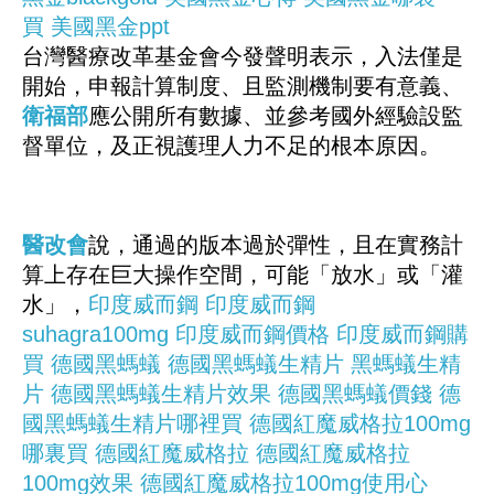
買
美國黑金ppt
台灣醫療改革基金會今發聲明表示，入法僅是
開始，申報計算制度、且監測機制要有意義、
衛福部
應公開所有數據、並參考國外經驗設監
督單位，及正視護理人力不足的根本原因。
醫改會
說，通過的版本過於彈性，且在實務計
算上存在巨大操作空間，可能「放水」或「灌
水」，
印度威而鋼
印度威而鋼
suhagra100mg
印度威而鋼價格
印度威而鋼購
買
德國黑螞蟻
德國黑螞蟻生精片
黑螞蟻生精
片
德國黑螞蟻生精片效果
德國黑螞蟻價錢
德
國黑螞蟻生精片哪裡買
德國紅魔威格拉100mg
哪裏買
德國紅魔威格拉
德國紅魔威格拉
100mg效果
德國紅魔威格拉100mg使用心