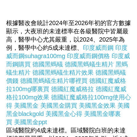
根據醫改會統計2024年至2026年初的官方數據
顯示，大夜班的未達標率在各級醫院中皆屬最
高，醫學中心尤其嚴重，以2024、2025年為
例，醫學中心約5成未達標、
印度威而鋼
印度
威而鋼suhagra100mg
印度威而鋼價格
印度威
而鋼購買
德國黑螞蟻
德國黑螞蟻生精片
黑螞
蟻生精片
德國黑螞蟻生精片效果
德國黑螞蟻
價錢
德國黑螞蟻生精片哪裡買
德國紅魔威格
拉100mg哪裏買
德國紅魔威格拉
德國紅魔威
格拉100mg效果
德國紅魔威格拉100mg使用心
得
美國黑金
美國黑金購買
美國黑金效果
美國
黑金blackgold
美國黑金心得
美國黑金哪裏
買
美國黑金ppt
區域醫院約4成未達標。區域醫院白班的未達