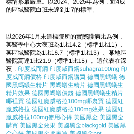
標情形最嚴重。以2024、2025年為例，近4成
的區域醫院白班未達到1:7的標準。
以2026年1月未達標院所的實際護病比為例，
某醫學中心大夜班為1比14.2（標準1比11）、
某區域醫院為1比16.7（標準1比13）、某地區
醫院高達1比21.9（標準1比15）。這代表在深
夜，
印度威而鋼
印度威而鋼suhagra100mg
印
度威而鋼價格
印度威而鋼購買
德國黑螞蟻
德
國黑螞蟻生精片
黑螞蟻生精片
德國黑螞蟻生
精片效果
德國黑螞蟻價錢
德國黑螞蟻生精片
哪裡買
德國紅魔威格拉100mg哪裏買
德國紅
魔威格拉
德國紅魔威格拉100mg效果
德國紅
魔威格拉100mg使用心得
美國黑金
美國黑金
購買
美國黑金效果
美國黑金blackgold
美國黑
金心得
美國黑金哪裏買
美國黑金ppt