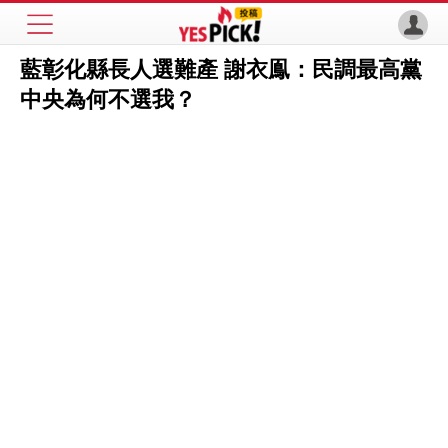
藍彰化縣長人選難產 謝衣鳯：民調最高黨
中央為何不選我？