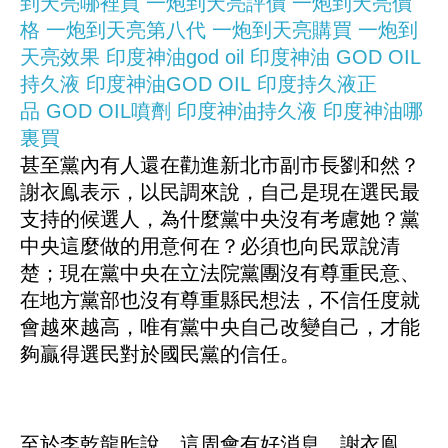
到天亮哪裡買
一炮到天亮評價
一炮到天亮價
格
一炮到天亮第八代
一炮到天亮購買
一炮到
天亮效果
印度神油god oil
印度神油
GOD OIL
持久液
印度神油GOD OIL
印度持久液正
品
GOD OIL噴劑
印度神油持久液
印度神油哪
裏買
甚至黨內有人還在勸進新北市副市長劉和然？
謝衣鳯表示，以民調來說，自己是現在選民最
支持的候選人，為什麼黨中央沒有考慮她？黨
中央這麼做的用意何在？必須也向民眾說清
楚；現在黨中央在立法院黨團沒有尊重民意、
在地方黨部也沒有尊重縣民想法，不信任度就
會越來越高，唯有黨中央自己改變自己，才能
夠贏得選民對於國民黨的信任。
至於李乾龍昨說，這周會有好消息。謝衣鳯