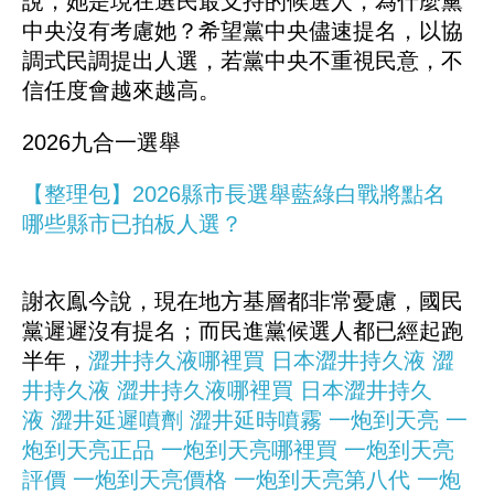
說，她是現在選民最支持的候選人，為什麼黨
中央沒有考慮她？希望黨中央儘速提名，以協
調式民調提出人選，若黨中央不重視民意，不
信任度會越來越高。
2026九合一選舉
【整理包】2026縣市長選舉藍綠白戰將點名
哪些縣市已拍板人選？
謝衣鳯今說，現在地方基層都非常憂慮，國民
黨遲遲沒有提名；而民進黨候選人都已經起跑
半年，
澀井持久液哪裡買
日本澀井持久液
澀
井持久液
澀井持久液哪裡買
日本澀井持久
液
澀井延遲噴劑
澀井延時噴霧
一炮到天亮
一
炮到天亮正品
一炮到天亮哪裡買
一炮到天亮
評價
一炮到天亮價格
一炮到天亮第八代
一炮