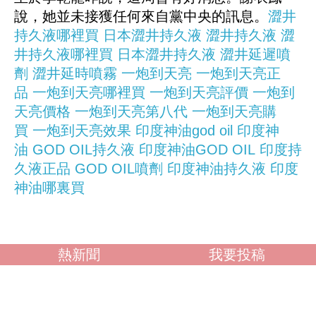
說，她並未接獲任何來自黨中央的訊息。
澀井
持久液哪裡買
日本澀井持久液
澀井持久液
澀
井持久液哪裡買
日本澀井持久液
澀井延遲噴
劑
澀井延時噴霧
一炮到天亮
一炮到天亮正
品
一炮到天亮哪裡買
一炮到天亮評價
一炮到
天亮價格
一炮到天亮第八代
一炮到天亮購
買
一炮到天亮效果
印度神油god oil
印度神
油
GOD OIL持久液
印度神油GOD OIL
印度持
久液正品
GOD OIL噴劑
印度神油持久液
印度
神油哪裏買
熱新聞
我要投稿
調查：你喜歡什麼類型？
OL誘惑