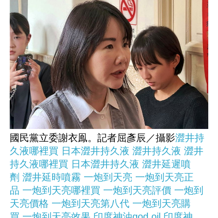
國民黨立委謝衣鳯。記者屈彥辰／攝影
澀井持
久液哪裡買
日本澀井持久液
澀井持久液
澀井
持久液哪裡買
日本澀井持久液
澀井延遲噴
劑
澀井延時噴霧
一炮到天亮
一炮到天亮正
品
一炮到天亮哪裡買
一炮到天亮評價
一炮到
天亮價格
一炮到天亮第八代
一炮到天亮購
買
一炮到天亮效果
印度神油god oil
印度神