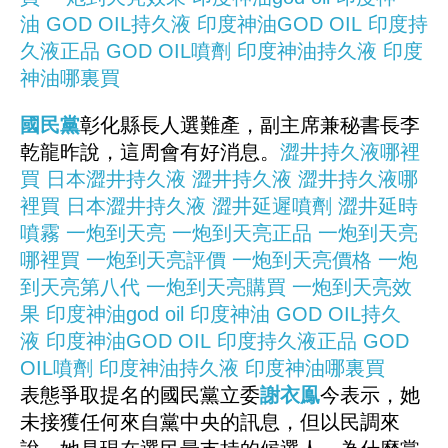
油
GOD OIL持久液
印度神油GOD OIL
印度持
久液正品
GOD OIL噴劑
印度神油持久液
印度
神油哪裏買
國民黨
彰化縣長人選難產，副主席兼秘書長李
乾龍昨說，這周會有好消息。
澀井持久液哪裡
買
日本澀井持久液
澀井持久液
澀井持久液哪
裡買
日本澀井持久液
澀井延遲噴劑
澀井延時
噴霧
一炮到天亮
一炮到天亮正品
一炮到天亮
哪裡買
一炮到天亮評價
一炮到天亮價格
一炮
到天亮第八代
一炮到天亮購買
一炮到天亮效
果
印度神油god oil
印度神油
GOD OIL持久
液
印度神油GOD OIL
印度持久液正品
GOD
OIL噴劑
印度神油持久液
印度神油哪裏買
表態爭取提名的國民黨立委
謝衣鳯
今表示，她
未接獲任何來自黨中央的訊息，但以民調來