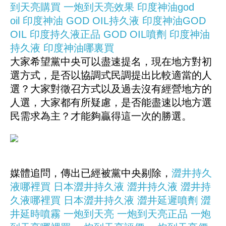
到天亮購買
一炮到天亮效果
印度神油god
oil
印度神油
GOD OIL持久液
印度神油GOD
OIL
印度持久液正品
GOD OIL噴劑
印度神油
持久液
印度神油哪裏買
大家希望黨中央可以盡速提名，現在地方對初
選方式，是否以協調式民調提出比較適當的人
選？大家對徵召方式以及過去沒有經營地方的
人選，大家都有所疑慮，是否能盡速以地方選
民需求為主？才能夠贏得這一次的勝選。
媒體追問，傳出已經被黨中央剔除，
澀井持久
液哪裡買
日本澀井持久液
澀井持久液
澀井持
久液哪裡買
日本澀井持久液
澀井延遲噴劑
澀
井延時噴霧
一炮到天亮
一炮到天亮正品
一炮