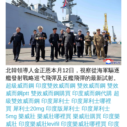
北韓領導人金正恩本月12日，視察從海軍驅逐
艦發射戰略巡弋飛彈及反艦飛彈的最新試射。
超級威而鋼
印度雙效威而鋼
雙效威而鋼
雙效
威而鋼ptt
雙效威而鋼購買
印度威而鋼代購
超
級雙效威而鋼
印度犀利士
印度犀利士哪裡
買
犀利士20mg
印度版犀利士
印度犀利士
5mg
樂威壯
樂威壯哪裡買
樂威壯購買
印度樂
威壯
印度樂威壯levifil
印度樂威壯哪裡買
印度