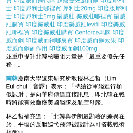
買
印度威而鋼代購
超級雙效威而鋼
印度犀利
士
印度犀利士哪裡買
犀利士20mg
印度版犀利
士
印度犀利士5mg
樂威壯
樂威壯哪裡買
樂威
壯購買
印度樂威壯
印度樂威壯levifil
印度樂威
壯哪裡買
印度樂威壯購買
Cenforce馬牌
印度
威而鋼
印度威而鋼哪裏買
印度威而鋼效果
印
度威而鋼副作用
印度威而鋼100mg
並重申提升北韓核嚇阻力量是「最重要優先任
務」。
南韓
慶南大學遠東研究所教授林乙哲（Lim
Eul-chul，音譯）表示：「持續從軍艦進行類
似試射，是向華府傳達直接訊息，即北韓在戰
時將能有效癱瘓美國艦隊及航空母艦。」
林乙哲補充道：「北韓與伊朗最顯著的差異在
於，平壤的反艦巡弋飛彈被設計為可搭載戰術
核彈頭。」