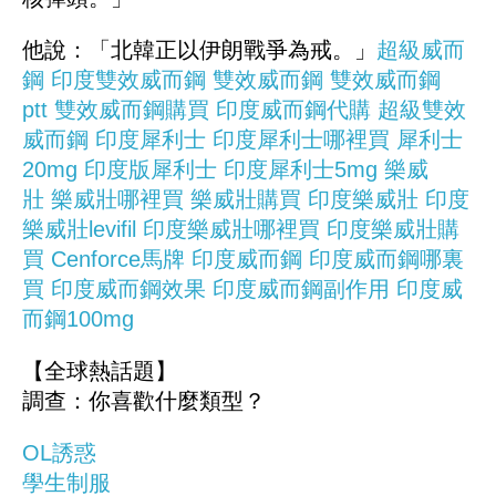
他說：「北韓正以伊朗戰爭為戒。」
超級威而
鋼
印度雙效威而鋼
雙效威而鋼
雙效威而鋼
ptt
雙效威而鋼購買
印度威而鋼代購
超級雙效
威而鋼
印度犀利士
印度犀利士哪裡買
犀利士
20mg
印度版犀利士
印度犀利士5mg
樂威
壯
樂威壯哪裡買
樂威壯購買
印度樂威壯
印度
樂威壯levifil
印度樂威壯哪裡買
印度樂威壯購
買
Cenforce馬牌
印度威而鋼
印度威而鋼哪裏
買
印度威而鋼效果
印度威而鋼副作用
印度威
而鋼100mg
【全球熱話題】
調查：你喜歡什麼類型？
OL誘惑
學生制服