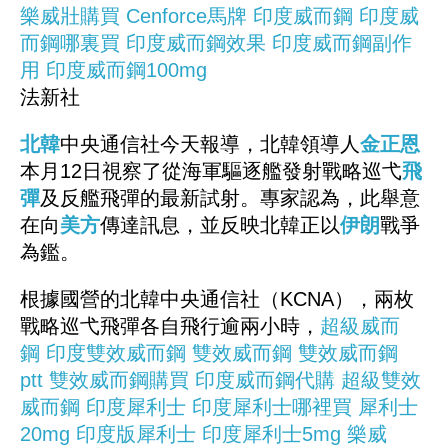
樂威壯購買
Cenforce馬牌
印度威而鋼
印度威
而鋼哪裏買
印度威而鋼效果
印度威而鋼副作
用
印度威而鋼100mg
法新社
北韓
中央通信社今天報導，北韓領導人
金正恩
本月12日視察了從海軍驅逐艦發射戰略巡弋
飛
彈
及反艦飛彈的最新試射。專家認為，此舉意
在向
美方
傳達訊息，並反映北韓正以
伊朗
戰爭
為鑑。
根據國營的北韓中央通信社（KCNA），兩枚
戰略巡弋飛彈各自飛行逾兩小時，
超級威而
鋼
印度雙效威而鋼
雙效威而鋼
雙效威而鋼
ptt
雙效威而鋼購買
印度威而鋼代購
超級雙效
威而鋼
印度犀利士
印度犀利士哪裡買
犀利士
20mg
印度版犀利士
印度犀利士5mg
樂威