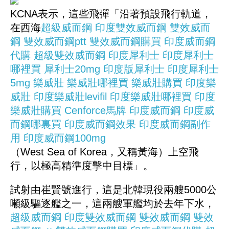
KCNA表示，這些飛彈「沿著預設飛行軌道，
在西海
超級威而鋼
印度雙效威而鋼
雙效威而
鋼
雙效威而鋼ptt
雙效威而鋼購買
印度威而鋼
代購
超級雙效威而鋼
印度犀利士
印度犀利士
哪裡買
犀利士20mg
印度版犀利士
印度犀利士
5mg
樂威壯
樂威壯哪裡買
樂威壯購買
印度樂
威壯
印度樂威壯levifil
印度樂威壯哪裡買
印度
樂威壯購買
Cenforce馬牌
印度威而鋼
印度威
而鋼哪裏買
印度威而鋼效果
印度威而鋼副作
用
印度威而鋼100mg
（West Sea of Korea，又稱黃海）上空飛
行，以極高精準度擊中目標」。
試射由崔賢號進行，這是北韓現役兩艘5000公
噸級驅逐艦之一，這兩艘軍艦均於去年下水，
超級威而鋼
印度雙效威而鋼
雙效威而鋼
雙效