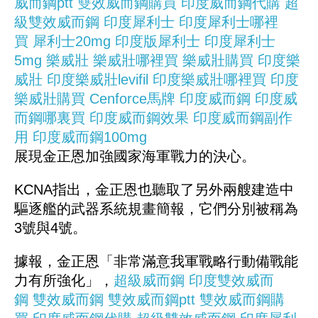
威而鋼ptt
雙效威而鋼購買
印度威而鋼代購
超
級雙效威而鋼
印度犀利士
印度犀利士哪裡
買
犀利士20mg
印度版犀利士
印度犀利士
5mg
樂威壯
樂威壯哪裡買
樂威壯購買
印度樂
威壯
印度樂威壯levifil
印度樂威壯哪裡買
印度
樂威壯購買
Cenforce馬牌
印度威而鋼
印度威
而鋼哪裏買
印度威而鋼效果
印度威而鋼副作
用
印度威而鋼100mg
展現金正恩加強國家海軍戰力的決心。
KCNA指出，金正恩也聽取了另外兩艘建造中
驅逐艦的武器系統規畫簡報，它們分別被稱為
3號與4號。
據報，金正恩「非常滿意我軍戰略行動備戰能
力有所強化」，
超級威而鋼
印度雙效威而
鋼
雙效威而鋼
雙效威而鋼ptt
雙效威而鋼購