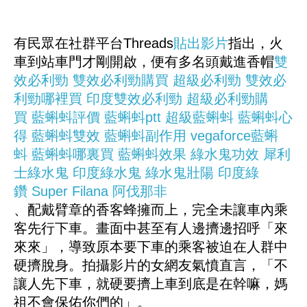
有民眾在社群平台Threads
貼出影片
指出，火
車到站車門才剛開啟，便有多名頭戴進香帽
雙
效必利勁
雙效必利勁購買
超級必利勁
雙效必
利勁哪裡買
印度雙效必利勁
超級必利勁購
買
藍蝌蚪評價
藍蝌蚪ptt
超級藍蝌蚪
藍蝌蚪心
得
藍蝌蚪雙效
藍蝌蚪副作用
vegaforce藍蝌
蚪
藍蝌蚪哪裏買
藍蝌蚪效果
綠水鬼功效
犀利
士綠水鬼
印度綠水鬼
綠水鬼壯陽
印度綠
鑽
Super Filana
阿伐那非
、配戴臂章的香客蜂擁而上，完全未讓車內乘
客先行下車。畫面中甚至有人邊擠邊招呼「來
來來」，導致原本要下車的乘客被迫在人群中
硬擠脫身。拍攝影片的女網友氣憤直言，「不
讓人先下車，就硬要擠上車到底是在幹嘛，媽
祖不會保佑你們的」。