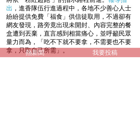
出
，進香隊伍行進過程中，各地不少善心人士
紛紛提供免費「福食」供信徒取用，不過卻有
網友發現，路旁竟出現未開封、內容完整的餐
盒遭到丟棄，直言感到相當痛心，並呼籲民眾
量力而為，「吃不下就不要拿，不需要也不要
拿，只取自己所需」。
熱新聞
我要投稿
調查：你喜歡什麼類型？
OL誘惑
學生制服
人妻NTR
素人女大生
歐美系列
自拍外流
不好說