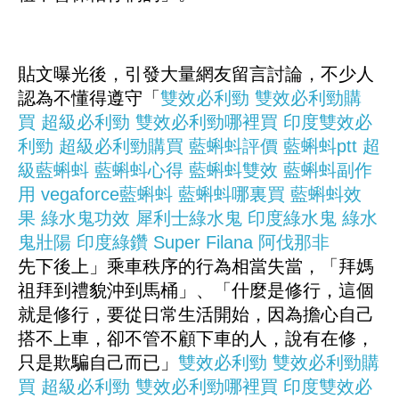
貼文曝光後，引發大量網友留言討論，不少人
認為不懂得遵守「
雙效必利勁
雙效必利勁購
買
超級必利勁
雙效必利勁哪裡買
印度雙效必
利勁
超級必利勁購買
藍蝌蚪評價
藍蝌蚪ptt
超
級藍蝌蚪
藍蝌蚪心得
藍蝌蚪雙效
藍蝌蚪副作
用
vegaforce藍蝌蚪
藍蝌蚪哪裏買
藍蝌蚪效
果
綠水鬼功效
犀利士綠水鬼
印度綠水鬼
綠水
鬼壯陽
印度綠鑽
Super Filana
阿伐那非
先下後上」乘車秩序的行為相當失當，「拜媽
祖拜到禮貌沖到馬桶」、「什麼是修行，這個
就是修行，要從日常生活開始，因為擔心自己
搭不上車，卻不管不顧下車的人，說有在修，
只是欺騙自己而已」
雙效必利勁
雙效必利勁購
買
超級必利勁
雙效必利勁哪裡買
印度雙效必