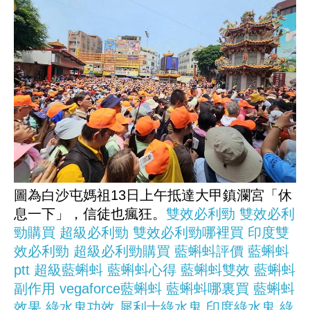
圖為白沙屯媽祖13日上午抵達大甲鎮瀾宮「休
息一下」，信徒也瘋狂。
雙效必利勁
雙效必利
勁購買
超級必利勁
雙效必利勁哪裡買
印度雙
效必利勁
超級必利勁購買
藍蝌蚪評價
藍蝌蚪
ptt
超級藍蝌蚪
藍蝌蚪心得
藍蝌蚪雙效
藍蝌蚪
副作用
vegaforce藍蝌蚪
藍蝌蚪哪裏買
藍蝌蚪
效果
綠水鬼功效
犀利士綠水鬼
印度綠水鬼
綠