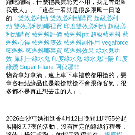
蹭吃蹭喝，什麼禮義廉恥先不用，我是香燈腳
我最大」、「這些一看就是很多跟風一日遊
的，
雙效必利勁
雙效必利勁購買
超級必利
勁
雙效必利勁哪裡買
印度雙效必利勁
超級必
利勁購買
藍蝌蚪評價
藍蝌蚪ptt
超級藍蝌蚪
藍
蝌蚪心得
藍蝌蚪雙效
藍蝌蚪副作用
vegaforce
藍蝌蚪
藍蝌蚪哪裏買
藍蝌蚪效果
綠水鬼功
效
犀利士綠水鬼
印度綠水鬼
綠水鬼壯陽
印度
綠鑽
Super Filana
阿伐那非
物資拿好拿滿，連上車下車禮貌都用搶的，要
拿各種結緣品也是能搶就搶不會跟你客氣，很
多都不是真正想去走的人」。
2026白沙屯媽祖進香4月12日晚間11時55分起
展開8天7夜的活動，沒有固定的路線行程表，
將依「粉紅超跑 」的指示路程前進。
報導指