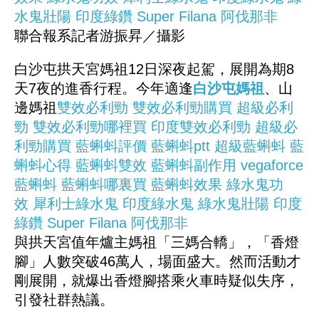
水鬼壯陽
印度綠鑽
Super Filana
阿伐那非
聯合報系記者游振昇／攝影
白沙屯拱天宮媽祖12日深夜起駕，展開為期8
天7夜的進香行程。今年適逢
白沙屯媽祖
、山
邊媽祖
雙效必利勁
雙效必利勁購買
超級必利
勁
雙效必利勁哪裡買
印度雙效必利勁
超級必
利勁購買
藍蝌蚪評價
藍蝌蚪ptt
超級藍蝌蚪
藍
蝌蚪心得
藍蝌蚪雙效
藍蝌蚪副作用
vegaforce
藍蝌蚪
藍蝌蚪哪裏買
藍蝌蚪效果
綠水鬼功
效
犀利士綠水鬼
印度綠水鬼
綠水鬼壯陽
印度
綠鑽
Super Filana
阿伐那非
與拱天宮值年爐主媽祖「三媽合轎」，「香燈
腳」人數突破46萬人，場面盛大。然而活動才
剛展開，就爆出香燈腳搭乘火車時疑似失序，
引發社群熱議。