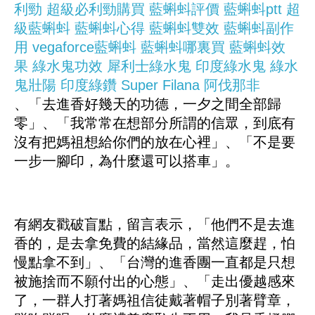
利勁
超級必利勁購買
藍蝌蚪評價
藍蝌蚪ptt
超
級藍蝌蚪
藍蝌蚪心得
藍蝌蚪雙效
藍蝌蚪副作
用
vegaforce藍蝌蚪
藍蝌蚪哪裏買
藍蝌蚪效
果
綠水鬼功效
犀利士綠水鬼
印度綠水鬼
綠水
鬼壯陽
印度綠鑽
Super Filana
阿伐那非
、「去進香好幾天的功德，一夕之間全部歸
零」、「我常常在想部分所謂的信眾，到底有
沒有把媽祖想給你們的放在心裡」、「不是要
一步一腳印，為什麼還可以搭車」。
有網友戳破盲點，留言表示，「他們不是去進
香的，是去拿免費的結緣品，當然這麼趕，怕
慢點拿不到」、「台灣的進香團一直都是只想
被施捨而不願付出的心態」、「走出優越感來
了，一群人打著媽祖信徒戴著帽子別著臂章，