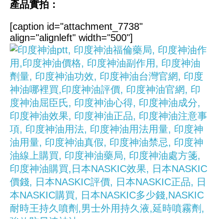
產品實拍：
[caption id="attachment_7738"
align="alignleft" width="500"]