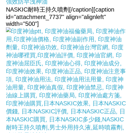
NASKIC耐時王持久噴劑[/caption][caption
id="attachment_7737" align="alignleft"
width="500"]