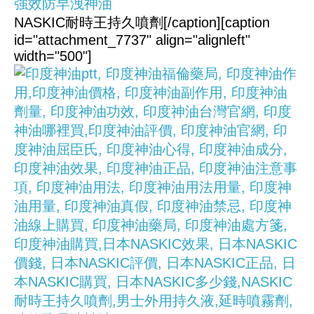
NASKIC耐時王持久噴劑[/caption][caption
id="attachment_7737" align="alignleft"
width="500"]