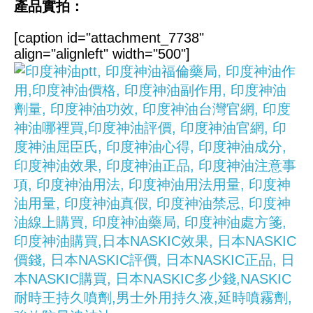
產品實拍：
[caption id="attachment_7738"
align="alignleft" width="500"]