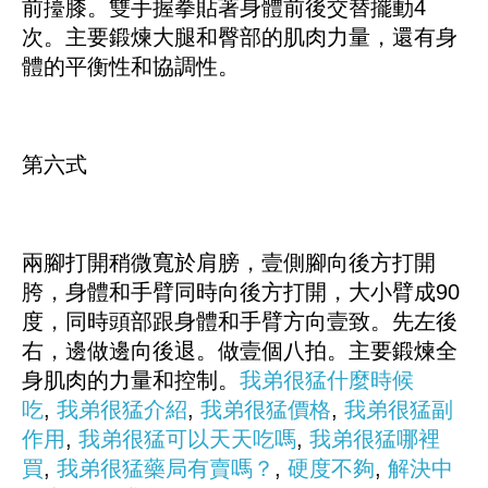
前擡膝。雙手握拳貼著身體前後交替擺動4
次。主要鍛煉大腿和臀部的肌肉力量，還有身
體的平衡性和協調性。
第六式
兩腳打開稍微寬於肩膀，壹側腳向後方打開
胯，身體和手臂同時向後方打開，大小臂成90
度，同時頭部跟身體和手臂方向壹致。先左後
右，邊做邊向後退。做壹個八拍。主要鍛煉全
身肌肉的力量和控制。
我弟很猛什麼時候
吃
,
我弟很猛介紹
,
我弟很猛價格
,
我弟很猛副
作用
,
我弟很猛可以天天吃嗎
,
我弟很猛哪裡
買
,
我弟很猛藥局有賣嗎？
,
硬度不夠
,
解決中