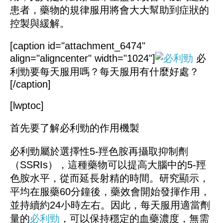
患者，藥物的規律服用將會大大幫助到症狀的
控製與緩解。
[caption id="attachment_6474"
align="aligncenter" width="1024"]
必
利勁要每天服用嗎？每天服用有什麼好處？
[/caption]
[lwptoc]
首先要了解必利勁的作用機製
必利勁屬於選擇性
5-羥色胺再攝取抑制劑
（SSRIs），這種藥物可以提高大腦中的5-羥
色胺水平，從而延長射精的時間。研究顯示，
平均在服藥60分鐘後，藥效會開始發揮作用，
並持續約24小時左右。因此，每天服用適當劑
量的
必利勁
，可以保持穩定的血藥濃度，無需