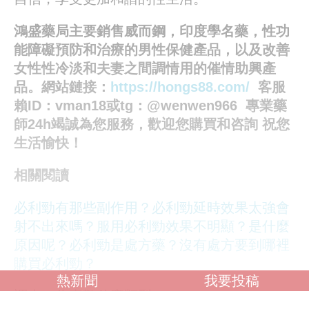
鴻盛藥局主要銷售威而鋼，印度學名藥，性功
能障礙預防和治療的男性保健產品，以及改善
女性性冷淡和夫妻之間調情用的催情助興產
品。網站鏈接：
https://hongs88.com/
客服
賴ID：vman18或tg：@wenwen966 專業藥
師24h竭誠為您服務，歡迎您購買和咨詢 祝您
生活愉快！
相關閱讀
必利勁有那些副作用？
必利勁延時效果太強會
射不出來嗎？
服用必利勁效果不明顯？是什麼
原因呢？
必利勁是處方藥？沒有處方要到哪裡
購買必利勁？
熱新聞
我要投稿
調查：你喜歡什麼類型？