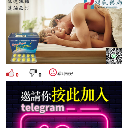
感到極好
0
0