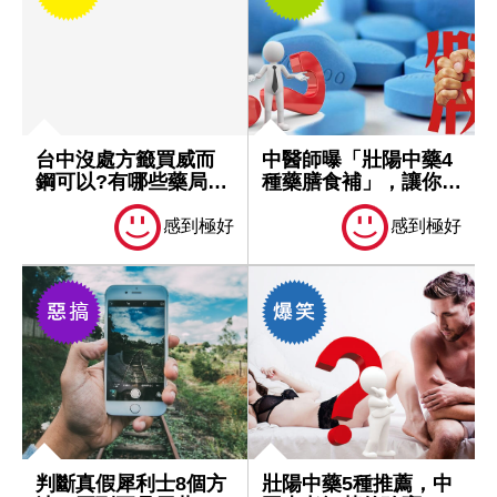
台中沒處方籤買威而
中醫師曝「壯陽中藥4
鋼可以?有哪些藥局可
種藥膳食補」，讓你
以買!
GG粗壯有力...
感到極好
感到極好
判斷真假犀利士8個方
壯陽中藥5種推薦，中