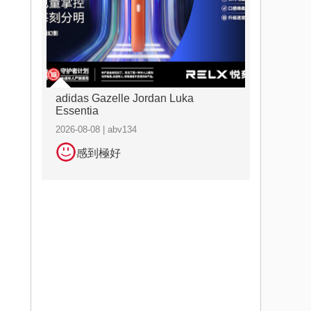
adidas Gazelle Jordan Luka
Essentia
2026-08-08 | abv134
感到極好