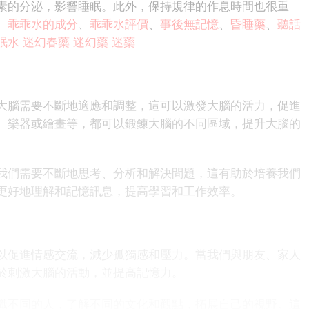
素的分泌，影響睡眠。此外，保持規律的作息時間也很重
。
乖乖水的成分
、
乖乖水評價
、
事後無記憶
、
昏睡藥
、
聽話
眠水
迷幻春藥
迷幻藥
迷藥
腦需要不斷地適應和調整，這可以激發大腦的活力，促進
、樂器或繪畫等，都可以鍛鍊大腦的不同區域，提升大腦的
們需要不斷地思考、分析和解決問題，這有助於培養我們
更好地理解和記憶訊息，提高學習和工作效率。
促進情感交流，減少孤獨感和壓力。當我們與朋友、家人
於刺激大腦的活動，並提高記憶力。
不同的人，了解不同的文化和觀點，拓展自己的視野。這