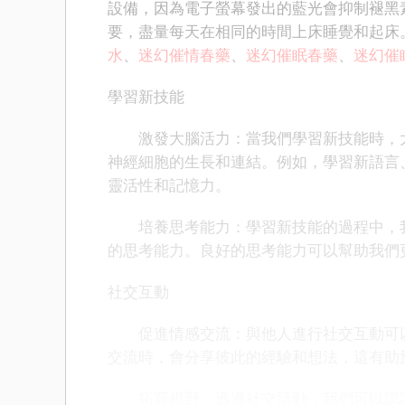
設備，因為電子螢幕發出的藍光會抑制褪黑
要，盡量每天在相同的時間上床睡覺和起床
水
、
迷幻催情春藥
、
迷幻催眠春藥
、
迷幻催
學習新技能
激發大腦活力：當我們學習新技能時，大
神經細胞的生長和連結。例如，學習新語言
靈活性和記憶力。
培養思考能力：學習新技能的過程中，我
的思考能力。良好的思考能力可以幫助我們
社交互動
促進情感交流：與他人進行社交互動可以
交流時，會分享彼此的經驗和想法，這有助
拓寬視野：透過社交活動，我們可以認識