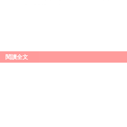
的資訊和刺激，從而增強記憶力。
康飲食為大腦提供充足的營養，適度運動促進大腦血液循
技能激發大腦活力，社交互動拓寬視野和促進情感交流。只
，記憶力也能有效提升。
閱讀全文