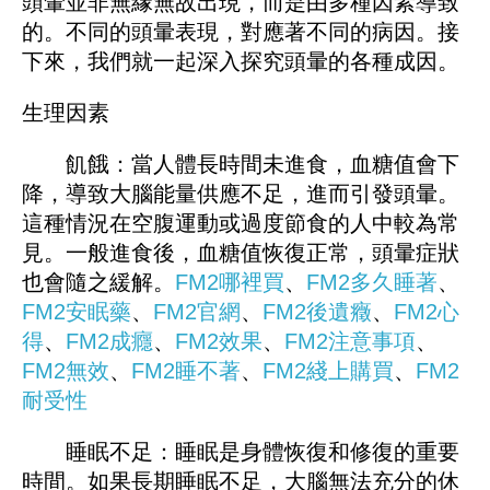
頭暈並非無緣無故出現，而是由多種因素導致
的。不同的頭暈表現，對應著不同的病因。接
下來，我們就一起深入探究頭暈的各種成因。
生理因素
飢餓：當人體長時間未進食，血糖值會下
降，導致大腦能量供應不足，進而引發頭暈。
這種情況在空腹運動或過度節食的人中較為常
見。一般進食後，血糖值恢復正常，頭暈症狀
也會隨之緩解。
FM2哪裡買
、
FM
2多久睡著
、
FM2安眠藥
、
FM2官網
、
FM
2後遺癥
、
FM2心
得
、
FM2成癮
、
FM2效果
、
FM2注意事項
、
FM2無效
、
FM2睡不著
、
FM
2綫上購買
、
FM2
耐受性
睡眠不足：睡眠是身體恢復和修復的重要
時間。如果長期睡眠不足，大腦無法充分的休