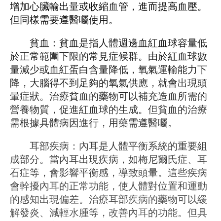
增加心臟輸出量或收縮血管，進而提高血壓。
但同樣需要遵醫囑使用。
貧血：貧血是指人體​​週邊血紅血球容量低
於正常範圍下限的常見症候群。由於紅血球數
量減少或血紅蛋白含量降低，氧氣運輸能力下
降，大腦得不到足夠的氧氣供應，就會出現頭
暈症狀。治療貧血的藥物可以補充造血所需的
營養物質，促進紅血球的生成。但貧血的治療
需根據具體病因進行，用藥需遵醫囑。
耳部疾病：內耳是人體平衡系統的重要組
成部分。當內耳出現疾病，如梅尼爾氏症、耳
石症等，會影響平衡感，導致頭暈。這些疾病
會幹擾內耳的正常功能，使人體對位置和運動
的感知出現偏差。治療耳部疾病的藥物可以緩
解發炎、減輕水腫等，改善內耳的功能。但具