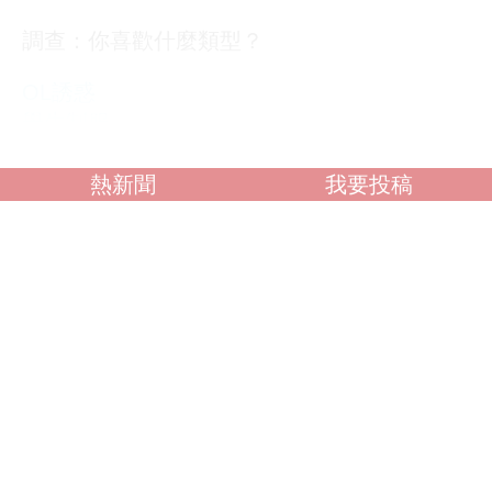
調查：你喜歡什麼類型？
OL誘惑
學生制服
人妻NTR
素人女大生
熱新聞
我要投稿
歐美系列
自拍外流
不好說
閱讀全文