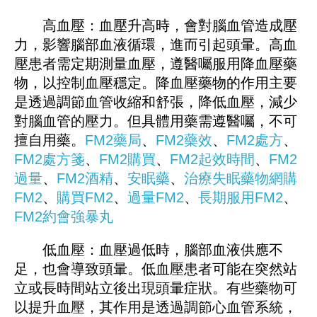
高血壓：血壓升高時，會對腦血管造成壓
力，影響腦部血液循環，進而引起頭暈。高血
壓患者需定期測量血壓，遵醫囑服用降血壓藥
物，以控制血壓穩定。降血壓藥物的作用主要
是透過調節血管收縮和舒張，降低血壓，減少
對腦血管的壓力。但具體用藥需遵醫囑，不可
擅自用藥。
FM2藥局
、
FM2藥效
、
FM2處方
、
FM2處方箋
、
FM2購買
、
FM2起效時間
、
FM2
過量
、
FM2酒精
、
安眠藥
、
治療失眠藥物
網購
FM2
、
購買FM2
、
過量FM2
、
長期服用FM2
、
FM
2
約會強暴丸
低血壓：血壓過低時，腦部血液供應不
足，也會導致頭暈。低血壓患者可能在突然站
立或長時間站立後出現頭暈症狀。有些藥物可
以提升血壓，其作用是透過調節心血管系統，