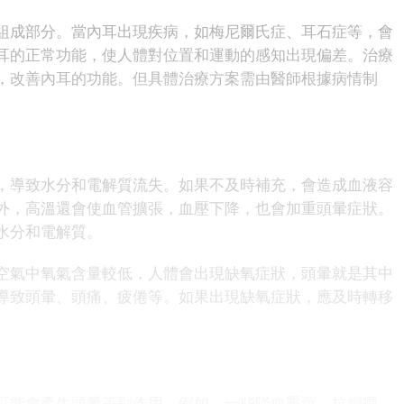
成部分。當內耳出現疾病，如梅尼爾氏症、耳石症等，會
耳的正常功能，使人體對位置和運動的感知出現偏差。治療
，改善內耳的功能。但具體治療方案需由醫師根據病情制
導致水分和電解質流失。如果不及時補充，會造成血液容
外，高溫還會使血管擴張，血壓下降，也會加重頭暈症狀。
水分和電解質。
氣中氧氣含量較低，人體會出現缺氧症狀，頭暈就是其中
導致頭暈、頭痛、疲倦等。如果出現缺氧症狀，應及時轉移
能會產生頭暈等副作用。例如，一些降血壓藥、抗癲癇