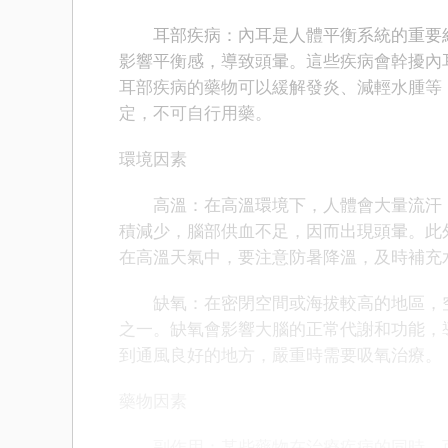
耳部疾病：內耳是人體平衡系統的重要組
影響平衡感，導致頭暈。這些疾病會幹擾內
耳部疾病的藥物可以緩解發炎、減輕水腫等
定，不可自行用藥。
環境因素
高溫：在高溫環境下，人體會大量流汗，
積減少，腦部供血不足，因而出現頭暈。此
在高溫天氣中，要注意防暑降溫，及時補充
缺氧：在密閉空間或海拔較高的地區，空
之一。缺氧會影響大腦的正常代謝和功能，
到通風良好的地方，嚴重時需要吸氧治療。
藥物因素
副作用：某些藥物在治療疾病的同時，可