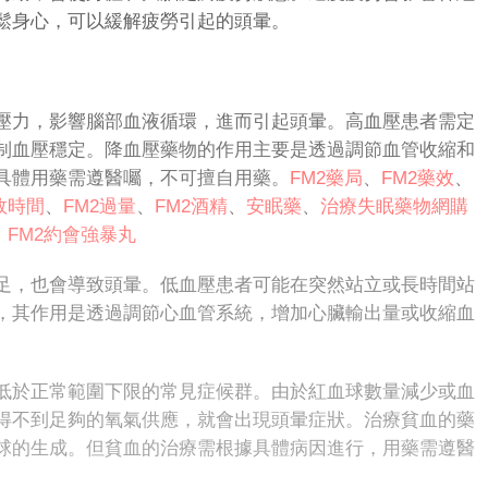
鬆身心，可以緩解疲勞引起的頭暈。
力，影響腦部血液循環，進而引起頭暈。高血壓患者需定
制血壓穩定。降血壓藥物的作用主要是透過調節血管收縮和
具體用藥需遵醫囑，不可擅自用藥。
FM2藥局
、
FM2藥效
、
效時間
、
FM2過量
、
FM2酒精
、
安眠藥
、
治療失眠藥物
網購
、
FM
2
約會強暴丸
，也會導致頭暈。低血壓患者可能在突然站立或長時間站
，其作用是透過調節心血管系統，增加心臟輸出量或收縮血
。
低於正常範圍下限的常見症候群。由於紅血球數量減少或血
得不到足夠的氧氣供應，就會出現頭暈症狀。治療貧血的藥
球的生成。但貧血的治療需根據具體病因進行，用藥需遵醫