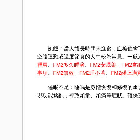
飢餓：當人體長時間未進食，血糖值會下
空腹運動或過度節食的人中較為常見。一般
裡買
、
FM
2多久睡著
、
FM2安眠藥
、
FM2官
事項
、
FM2無效
、
FM2睡不著
、
FM
2綫上購
睡眠不足：睡眠是身體恢復和修復的重要
現功能紊亂，導致頭暈、頭痛等症狀。確保