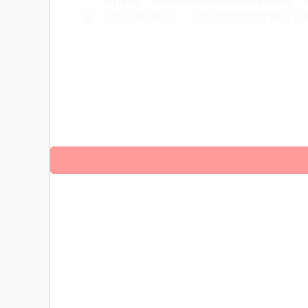
藥、鎮靜催眠藥等。這些藥物會影響神經系
暈症狀，應及時告知醫師，醫師會根據具體
頭暈的原因是多方面的，包括生理因素如
壓、貧血和耳部疾病；環境因素如高溫和缺
防和應對頭暈症狀。當出現頭暈症狀時，應