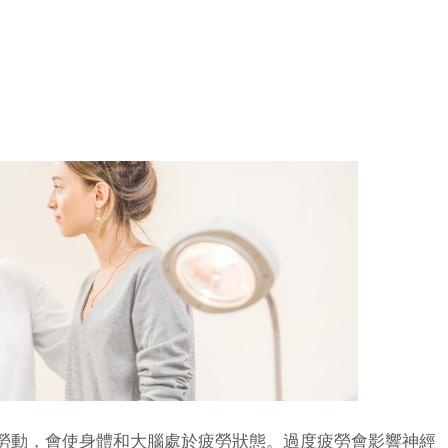
動，會使身體和大腦處於疲勞狀態。過度疲勞會影響神經