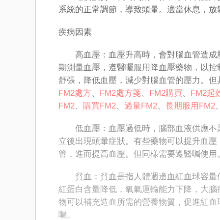
系統的正常調節，導致頭暈。適當休息，放
疾病因素
高血壓：血壓升高時，會對腦血管造成壓
期測量血壓，遵醫囑服用降血壓藥物，以控
舒張，降低血壓，減少對腦血管的壓力。但
FM2處方
、
FM2處方箋
、
FM2購買
、
FM2起
FM2
、
購買FM2
、
過量FM2
、
長期服用FM2
低血壓：血壓過低時，腦部血液供應不足
立後出現頭暈症狀。有些藥物可以提升血壓
管，進而提高血壓。但同樣需要遵醫囑使用
貧血：貧血是指人體​​週邊血紅血球容量
紅蛋白含量降低，氧氣運輸能力下降，大腦
物可以補充造血所需的營養物質，促進紅血
囑。