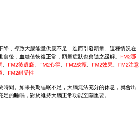
降，導致大腦能量供應不足，進而引發頭暈。這種情況在
進食後，血糖值恢復正常，頭暈症狀也會隨之緩解。
FM2哪
網
、
FM
2後遺癥
、
FM2心得
、
FM2成癮
、
FM2效果
、
FM2注意
買
、
FM2耐受性
時間。如果長期睡眠不足，大腦無法充分的休息，就會出
充足的睡眠，對於維持大腦正常功能至關重要。