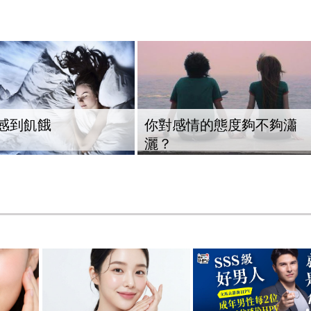
感到飢餓
你對感情的態度夠不夠瀟
灑？