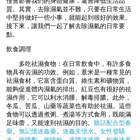
僅會影響我們的身體健康，還會降低生活品
質。其實，去除濕氣並不難，只要在日常生活
中堅持做好一些小事，就能起到很好的效果。
接下來，讓我們一起了解去除濕氣的日常要
點。
飲食調理
多吃祛濕食物：在日常飲食中，有許多食
物具有去濕的功效。例如，薏米是一種常見的
祛濕食材，它富含蛋白質、維生素和礦物質，
能夠促進體內濕氣的排出。紅豆也有很好的祛
濕作用，它可以利水消腫、解毒排膿。此外，
冬瓜、苦瓜、山藥等蔬菜也有助於祛濕。這些
食物可以透過煮粥、煮湯等方式食用，既能滿
足味蕾，又能達到祛濕的目的。
聽話配合型春
藥
、
無記憶迷姦藥
、
迷姦失憶水
、
女性發騷
水
、
催情劑
、
催情粉
、
液體迷魂藥
、
約會迷姦