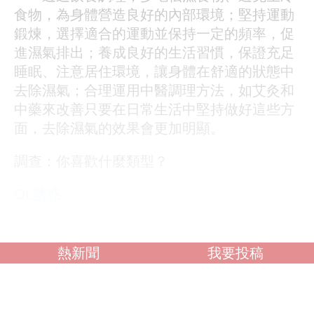
食物，為身體營造良好的內部環境；堅持運動
鍛煉，選擇適合的運動並保持一定的頻率，促
進濕氣排出；養成良好的生活習慣，保證充足
睡眠、注意居住環境，讓身體在舒適的狀態中
去除濕氣；合理運用中醫調理方法，如艾灸和
中藥來改善只要在日常生活中堅持做好這些方
面，去除濕氣的效果會更加明顯。
調查：你喜歡什麼類型？
OL誘惑
學生制服
人妻NTR
素人女大生
熱新聞
我要投稿
歐美系列
自拍外流
不好說