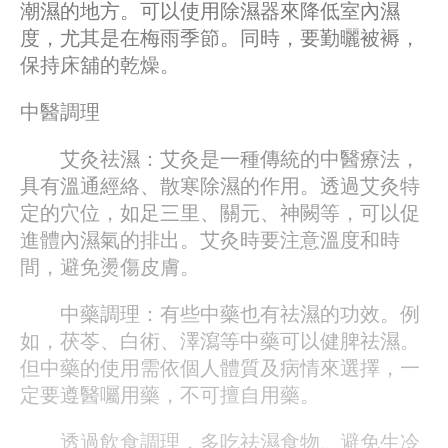
潮濕的地方。可以使用除濕器來降低室內濕
度，尤其是在梅雨季節。同時，要勤曬被褥，
保持床舖的乾燥。
中醫調理
艾灸祛濕：艾灸是一種傳統的中醫療法，
具有溫通經絡、散寒除濕的作用。透過艾灸特
定的穴位，如足三里、關元、神闕等，可以促
進體內濕氣的排出。艾灸時要注意溫度和時
間，避免燙傷皮膚。
中藥調理：有些中藥也有祛濕的功效。例
如，茯苓、白術、澤瀉等中藥可以健脾祛濕。
但中藥的使用需依個人體質及病情來選擇，一
定要遵醫囑用藥，不可擅自用藥。
透過飲食調理，多吃祛濕食物、避免生冷