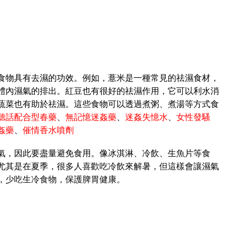
物具有去濕的功效。例如，薏米是一種常見的祛濕食材，
體內濕氣的排出。紅豆也有很好的祛濕作用，它可以利水消
蔬菜也有助於祛濕。這些食物可以透過煮粥、煮湯等方式食
聽話配合型春藥
、
無記憶迷姦藥
、
迷姦失憶水
、
女性發騷
姦藥
、
催情香水噴劑
，因此要盡量避免食用。像冰淇淋、冷飲、生魚片等食
尤其是在夏季，很多人喜歡吃冷飲來解暑，但這樣會讓濕氣
，少吃生冷食物，保護脾胃健康。