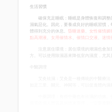
生活習慣
確保充足睡眠：睡眠是身體恢復和調整的
濕氣惡化。因此，要養成良好的睡眠習慣，每
體得到充分的休息。
昏睡迷藥
、
女性催情媚
點高潮液
、
女用催情水
、
催情口交液
、
迷情
注意居住環境：居住環境的潮濕也會加重
方。可以使用除濕器來降低室內濕度，尤其
中醫調理
艾灸祛濕：艾灸是一種傳統的中醫療法，
如足三里、關元、神闕等，可以促進體內濕
中藥調理：有些中藥也有祛濕的功效。例
用需依個人體質及病情來選擇，一定要遵醫