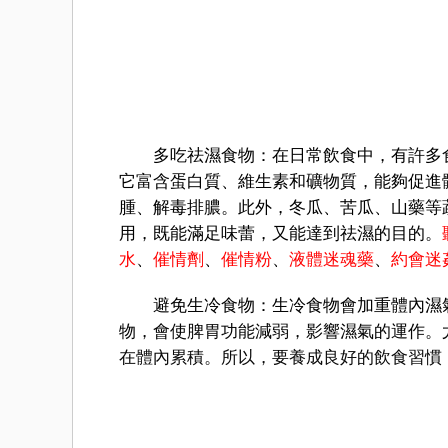
多吃祛濕食物：在日常飲食中，有許多食
它富含蛋白質、維生素和礦物質，能夠促進
腫、解毒排膿。此外，冬瓜、苦瓜、山藥等
用，既能滿足味蕾，又能達到祛濕的目的。
水
、
催情劑
、
催情粉
、
液體迷魂藥
、
約會迷
避免生冷食物：生冷食物會加重體內濕氣
物，會使脾胃功能減弱，影響濕氣的運作。
在體內累積。所以，要養成良好的飲食習慣