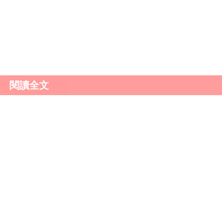
食物，為身體營造良好的內部環境；堅持運動鍛煉，選擇
出；養成良好的生活習慣，保證充足睡眠、注意居住環境，
中醫調理方法，如艾灸和中藥來改善只要在日常生活中堅持
。
閱讀全文