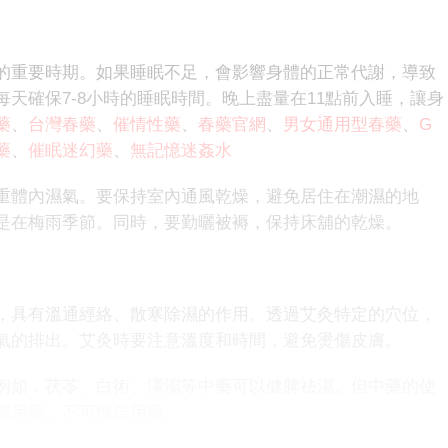
重要時期。如果睡眠不足，會影響身體的正常代謝，導致
天確保7-8小時的睡眠時間。晚上盡量在11點前入睡，讓身
藥
、
台灣春藥
、
催情性藥
、
春藥官網
、
男女通用型春藥
、
G
藥
、
催眠迷幻藥
、
無記憶迷姦水
體內濕氣。要保持室內通風乾燥，避免居住在潮濕的地
是在梅雨季節。同時，要勤曬被褥，保持床舖的乾燥。
具有溫通經絡、散寒除濕的作用。透過艾灸特定的穴位，
氣的排出。艾灸時要注意溫度和時間，避免燙傷皮膚。
如，茯苓、白術、澤瀉等中藥可以健脾祛濕。但中藥的使
囑用藥，不可擅自用藥。