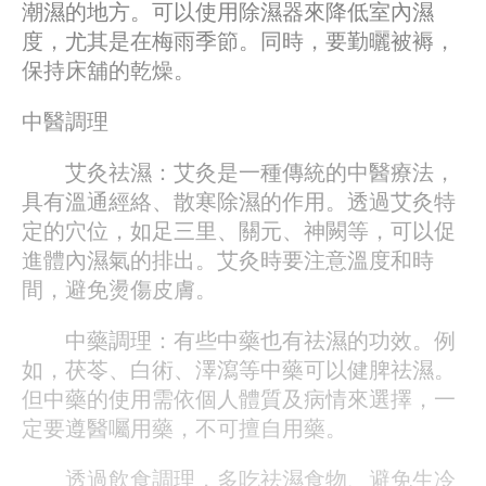
潮濕的地方。可以使用除濕器來降低室內濕
度，尤其是在梅雨季節。同時，要勤曬被褥，
保持床舖的乾燥。
中醫調理
艾灸祛濕：艾灸是一種傳統的中醫療法，
具有溫通經絡、散寒除濕的作用。透過艾灸特
定的穴位，如足三里、關元、神闕等，可以促
進體內濕氣的排出。艾灸時要注意溫度和時
間，避免燙傷皮膚。
中藥調理：有些中藥也有祛濕的功效。例
如，茯苓、白術、澤瀉等中藥可以健脾祛濕。
但中藥的使用需依個人體質及病情來選擇，一
定要遵醫囑用藥，不可擅自用藥。
透過飲食調理，多吃祛濕食物、避免生冷