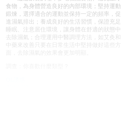
食物，為身體營造良好的內部環境；堅持運動
鍛煉，選擇適合的運動並保持一定的頻率，促
進濕氣排出；養成良好的生活習慣，保證充足
睡眠、注意居住環境，讓身體在舒適的狀態中
去除濕氣；合理運用中醫調理方法，如艾灸和
中藥來改善只要在日常生活中堅持做好這些方
面，去除濕氣的效果會更加明顯。
調查：你喜歡什麼類型？
OL誘惑
學生制服
人妻NTR
素人女大生
歐美系列
自拍外流
不好說