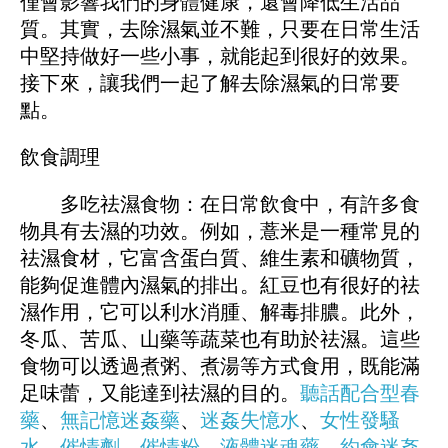
僅會影響我們的身體健康，還會降低生活品
質。其實，去除濕氣並不難，只要在日常生活
中堅持做好一些小事，就能起到很好的效果。
接下來，讓我們一起了解去除濕氣的日常要
點。
飲食調理
多吃祛濕食物：在日常飲食中，有許多食
物具有去濕的功效。例如，薏米是一種常見的
祛濕食材，它富含蛋白質、維生素和礦物質，
能夠促進體內濕氣的排出。紅豆也有很好的祛
濕作用，它可以利水消腫、解毒排膿。此外，
冬瓜、苦瓜、山藥等蔬菜也有助於祛濕。這些
食物可以透過煮粥、煮湯等方式食用，既能滿
足味蕾，又能達到祛濕的目的。
聽話配合型春
藥
、
無記憶迷姦藥
、
迷姦失憶水
、
女性發騷
水
、
催情劑
、
催情粉
、
液體迷魂藥
、
約會迷姦