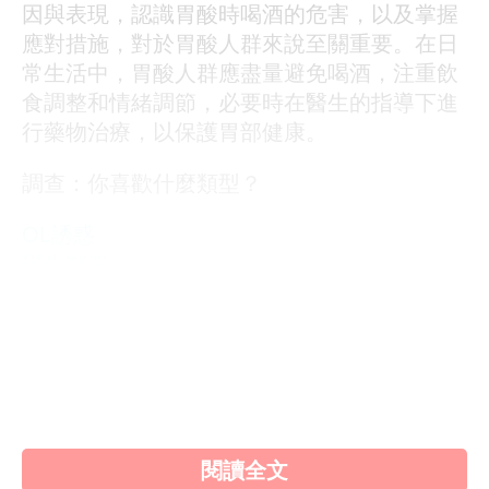
因與表現，認識胃酸時喝酒的危害，以及掌握
應對措施，對於胃酸人群來說至關重要。在日
常生活中，胃酸人群應盡量避免喝酒，注重飲
食調整和情緒調節，必要時在醫生的指導下進
行藥物治療，以保護胃部健康。
調查：你喜歡什麼類型？
OL誘惑
學生制服
人妻NTR
素人女大生
歐美系列
自拍外流
不好說
閱讀全文