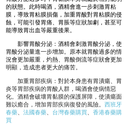
的狀態。此時喝酒，酒精會進一步刺激胃粘
膜，導致胃粘膜損傷，加重胃酸對胃粘膜的侵
蝕，可能引發胃痛、胃脹等症狀加劇，甚至可
能導致胃出血等嚴重後果。
影響胃酸分泌：酒精會刺激胃酸分泌，使
胃酸分泌量進一步增加。原本就胃酸過多的情
況會更加嚴重，灼熱、胃酸倒流等症狀會更加
明顯，造成患者更大的痛苦。
加重胃部疾病：對於本身患有胃潰瘍、胃
炎等胃部疾病的胃酸人群，喝酒會使病情惡
化。酒精會破壞胃黏膜的保護屏障，使潰瘍面
難以癒合，增加胃部疾病復發的風險。
西班牙
春藥
、
法國春藥
、
台灣春藥購買
、
香港春藥購
買