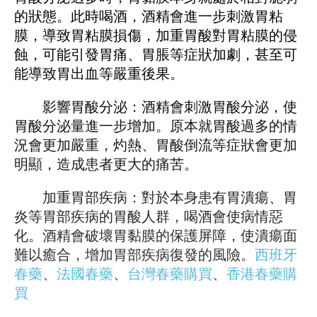
的狀態。此時喝酒，酒精會進一步刺激胃粘
膜，導致胃粘膜損傷，加重胃酸對胃粘膜的侵
蝕，可能引發胃痛、胃脹等症狀加劇，甚至可
能導致胃出血等嚴重後果。
影響胃酸分泌：酒精會刺激胃酸分泌，使
胃酸分泌量進一步增加。原本就胃酸過多的情
況會更加嚴重，灼熱、胃酸倒流等症狀會更加
明顯，造成患者更大的痛苦。
加重胃部疾病：對於本身患有胃潰瘍、胃
炎等胃部疾病的胃酸人群，喝酒會使病情惡
化。酒精會破壞胃黏膜的保護屏障，使潰瘍面
難以癒合，增加胃部疾病復發的風險。
西班牙
春藥
、
法國春藥
、
台灣春藥購買
、
香港春藥購
買