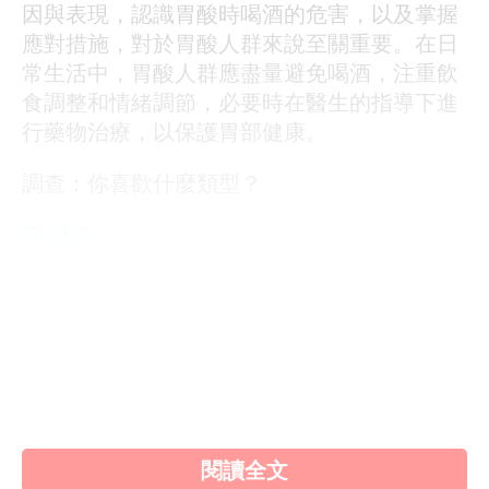
因與表現，認識胃酸時喝酒的危害，以及掌握
應對措施，對於胃酸人群來說至關重要。在日
常生活中，胃酸人群應盡量避免喝酒，注重飲
食調整和情緒調節，必要時在醫生的指導下進
行藥物治療，以保護胃部健康。
調查：你喜歡什麼類型？
OL誘惑
學生制服
人妻NTR
素人女大生
歐美系列
自拍外流
不好說
閱讀全文