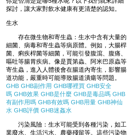
你是否清楚是哪5種水呢？以下我們就來詳細
探討，讓大家對飲水健康有更清楚的認知。
生水
存在微生物和寄生蟲：生水中含有大量的
細菌、病毒和寄生蟲等病原體。例如，大腸桿
菌、痢疾桿菌等細菌，可能引發腹瀉、腹痛、
嘔吐等腸胃疾病。像是賈第蟲、阿米巴原蟲等
寄生蟲，進入人體後會在腸道內寄生，影響腸
道功能，嚴重時可能導致腸道潰瘍等問題。
GHB
GHB副作用
GHB哪裡買
GHB安全
嗎
GHB效果
GHB是什麼
GHB是毒品嗎
GHB
有副作用嗎
GHB有效嗎
GHB用量
GHB神仙
水
GHB評價
GHB迷姦水
污染風險：生水可能受到各種污染，如工
業廢水、生活污水、農藥殘留等。這些污染物