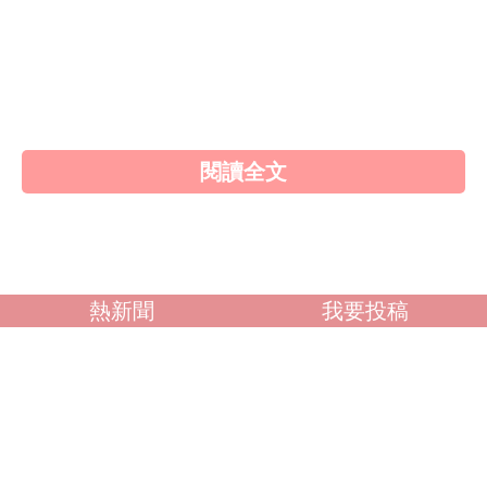
素人女大生
歐美系列
自拍外流
不好說
閱讀全文
熱新聞
我要投稿