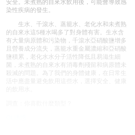
安全。未煮熟的自來水飲用後，可能會導致感
染性疾病的發生。
生水、千滾水、蒸籠水、老化水和未煮熟
的自來水這5種水喝多了對身體有害。生水含
有大量病原體和污染物，千滾水亞硝酸鹽增多
且營養成分流失，蒸籠水重金屬濃縮和亞硝酸
鹽積累，老化水水分子活性降低且易滋生細
菌，未煮熟的自來水有消毒劑殘留和病原體未
殺滅的問題。為了我們的身體健康，在日常生
活中應盡量避免飲用這些水，選擇安全、健康
的飲用水。
調查：你喜歡什麼類型？
OL誘惑
學生制服
人妻NTR