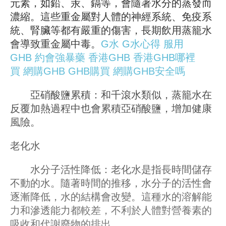
元素，如鉛、汞、鎘等，會隨著水分的蒸發而
濃縮。這些重金屬對人體的神經系統、免疫系
統、腎臟等都有嚴重的傷害，長期飲用蒸籠水
會導致重金屬中毒。
G水
G水心得
服用
GHB
約會強暴藥
香港GHB
香港GHB哪裡
買
網購GHB
GHB購買
網購GHB安全嗎
亞硝酸鹽累積：和千滾水類似，蒸籠水在
反覆加熱過程中也會累積亞硝酸鹽，增加健康
風險。
老化水
水分子活性降低：老化水是指長時間儲存
不動的水。隨著時間的推移，水分子的活性會
逐漸降低，水的結構會改變。這種水的溶解能
力和滲透能力都較差，不利於人體對營養素的
吸收和代謝廢物的排出。