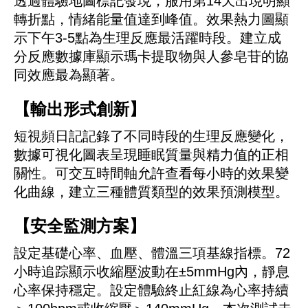
透過體驗地圖標記發現，服用第14天出現明顯
轉折點，情緒能量值達到峰值。效果熱力圖顯
示下午3-5點為生理反應最活躍時段。建立成
分反應數據庫顯示瑪卡提取物與人參皂苷的協
同效應最為顯著。
【輸出形式創新】
短視頻日記記錄了不同時段的生理反應變化，
數據可視化圖表呈現睡眠質量與精力值的正相
關性。可交互時間軸允許查看每小時的效果變
化曲線，建立三種體質類型的效果預測模型。
【安全監測方案】
設定基礎心率、血壓、體溫三項基線指標。72
小時追踪顯示收縮壓波動在±5mmHg內，靜息
心率保持穩定。設定體驗終止紅線為心率持續