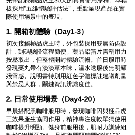
完整記錄極品虎王30天的真實使用歷程。本模
板採用"五維體驗評估法"，重點呈現產品在實
際使用場景中的表現。
1. 開箱初體驗（Day1-3）
初次接觸極品虎王時，外包裝採用雙層防偽設
計，刮碼驗證流程簡便。藥品鋁箔片需稍用力
按壓取出，但整體開封體驗流暢。首日服用時
發現藥丸帶有淡淡草本味，溫水送服後無明顯
殘留感。說明書特別用紅色字體標註建議劑量
與禁忌人群，關鍵資訊辨識度佳。
2. 日常使用場景（Day4-20）
早晨搭配黑咖啡服用時，發現咖啡因與極品虎
王效果產生協同作用，精神專注度較單獨使用
咖啡提升明顯。健身前服用後，肌耐力訓練組