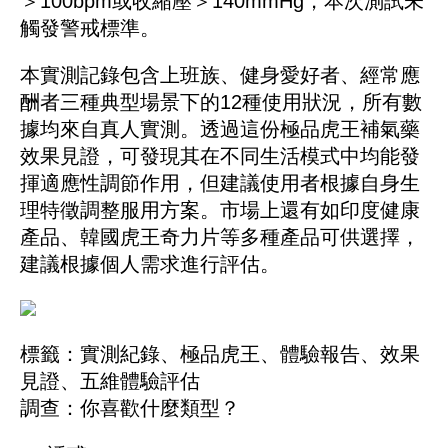
＞100bpm或收縮壓＞140mmHg，本次測試未
觸發警戒標準。
本實測記錄包含上班族、健身愛好者、經常應
酬者三種典型場景下的12種使用狀況，所有數
據均來自真人實測。透過這份極品虎王補氣藥
效果見證，可發現其在不同生活模式中均能發
揮適應性調節作用，但建議使用者根據自身生
理特徵調整服用方案。市場上還有如印度健康
產品、韓國虎王奇力片等多種產品可供選擇，
建議根據個人需求進行評估。
標籤：
實測紀錄
、
極品虎王
、
體驗報告
、
效果
見證
、
五維體驗評估
調查：你喜歡什麼類型？