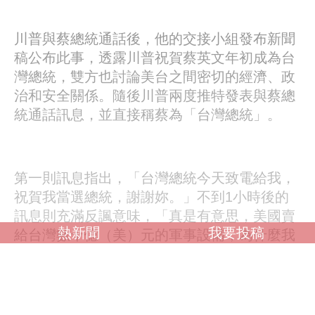
川普與蔡總統通話後，他的交接小組發布新聞
稿公布此事，透露川普祝賀蔡英文年初成為台
灣總統，雙方也討論美台之間密切的經濟、政
治和安全關係。隨後川普兩度推特發表與蔡總
統通話訊息，並直接稱蔡為「台灣總統」。
第一則訊息指出，「台灣總統今天致電給我，
祝賀我當選總統，謝謝妳。」不到1小時後的
訊息則充滿反諷意味，「真是有意思，美國賣
熱新聞
我要投稿
給台灣數十億（美）元的軍事設備，為什麼我
卻不能接受一通祝賀電話」，被解讀為回應外
界批評他與台灣總統熱線的反擊。