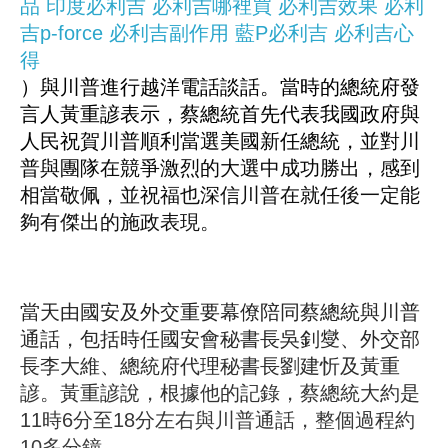
品
印度必利吉
必利吉哪裡買
必利吉效果
必利
吉p-force
必利吉副作用
藍P必利吉
必利吉心
得
）與川普進行越洋電話談話。當時的總統府發
言人黃重諺表示，蔡總統首先代表我國政府與
人民祝賀川普順利當選美國新任總統，並對川
普與團隊在競爭激烈的大選中成功勝出，感到
相當敬佩，並祝福也深信川普在就任後一定能
夠有傑出的施政表現。
當天由國安及外交重要幕僚陪同蔡總統與川普
通話，包括時任國安會秘書長吳釗燮、外交部
長李大維、總統府代理秘書長劉建忻及黃重
諺。黃重諺說，根據他的記錄，蔡總統大約是
11時6分至18分左右與川普通話，整個過程約
10多分鐘。