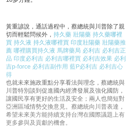
黃重諺說，通話過程中，蔡總統與川普除了親
切而輕鬆問候外，
持久藥
壯陽藥
持久藥哪裡
買
持久液
持久液哪裡買
印度壯陽藥
壯陽藥推
薦
哪裡購買持久液
馬牌藥局
必利吉
必利吉正
品
印度必利吉
必利吉哪裡買
必利吉效果
必利
吉p-force
必利吉副作用
藍P必利吉
必利吉心
得
也就未來施政重點分享看法與理念，蔡總統與
川普特別談到促進國內經濟發展及強化國防，
讓國民享有更好的生活及安全；兩人也簡短對
亞洲區域情勢交換意見。蔡總統向川普表達，
希望未來美方能持續支持台灣在國際議題上有
更多參與及貢獻的機會。