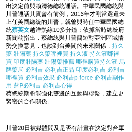
出決定前與賴清德總統通話。中華民國總統與
川普通話其實曾有前例，2016年才剛當選還未
上任美國總統的川普，就曾與時任中華民國總
統
蔡英文
越洋熱線10多分鐘；依據當時總統府
新聞稿指出，蔡總統與川普簡短對亞洲區域情
勢交換意見，也談到台美間的未來關係，
持久
藥
壯陽藥
持久藥哪裡買
持久液
持久液哪裡
買
印度壯陽藥
壯陽藥推薦
哪裡購買持久液
馬
牌藥局
必利吉
必利吉正品
印度必利吉
必利吉
哪裡買
必利吉效果
必利吉p-force
必利吉副作
用
藍P必利吉
必利吉心得
蔡總統期盼能強化雙邊的互動與聯繫，建立更
緊密的合作關係。
川普20日被媒體問及是否有計畫在決定對台軍