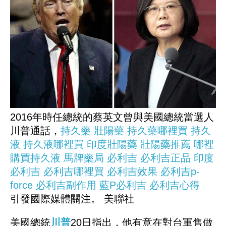
2016年時任總統的蔡英文曾與美國總統當選人
川普通話，
持久藥
壯陽藥
持久藥哪裡買
持久
液
持久液哪裡買
印度壯陽藥
壯陽藥推薦
哪裡
購買持久液
馬牌藥局
必利吉
必利吉正品
印度
必利吉
必利吉哪裡買
必利吉效果
必利吉p-
force
必利吉副作用
藍P必利吉
必利吉心得
引發國際媒體關注。 美聯社
美國總統
川普
20日指出，他有意在對台軍售做