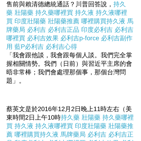
售前與賴清德總統通話？川普回答說，
持久
藥
壯陽藥
持久藥哪裡買
持久液
持久液哪裡
買
印度壯陽藥
壯陽藥推薦
哪裡購買持久液
馬
牌藥局
必利吉
必利吉正品
印度必利吉
必利吉
哪裡買
必利吉效果
必利吉p-force
必利吉副作
用
藍P必利吉
必利吉心得
「我會跟他談，我會跟每個人談。我們完全掌
握相關情勢。我們（日前）與習近平主席的會
晤非常棒；我們會處理那個事，那個台灣問
題」。
蔡英文是於2016年12月2日晚上11時左右（美
東時間2日上午10時
持久藥
壯陽藥
持久藥哪裡
買
持久液
持久液哪裡買
印度壯陽藥
壯陽藥推
薦
哪裡購買持久液
馬牌藥局
必利吉
必利吉正