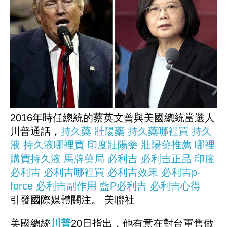
2016年時任總統的蔡英文曾與美國總統當選人
川普通話，
持久藥
壯陽藥
持久藥哪裡買
持久
液
持久液哪裡買
印度壯陽藥
壯陽藥推薦
哪裡
購買持久液
馬牌藥局
必利吉
必利吉正品
印度
必利吉
必利吉哪裡買
必利吉效果
必利吉p-
force
必利吉副作用
藍P必利吉
必利吉心得
引發國際媒體關注。 美聯社
美國總統
川普
20日指出，他有意在對台軍售做