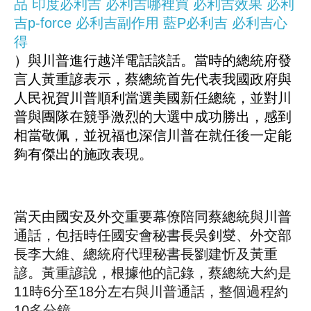
品
印度必利吉
必利吉哪裡買
必利吉效果
必利
吉p-force
必利吉副作用
藍P必利吉
必利吉心
得
）與川普進行越洋電話談話。當時的總統府發
言人黃重諺表示，蔡總統首先代表我國政府與
人民祝賀川普順利當選美國新任總統，並對川
普與團隊在競爭激烈的大選中成功勝出，感到
相當敬佩，並祝福也深信川普在就任後一定能
夠有傑出的施政表現。
當天由國安及外交重要幕僚陪同蔡總統與川普
通話，包括時任國安會秘書長吳釗燮、外交部
長李大維、總統府代理秘書長劉建忻及黃重
諺。黃重諺說，根據他的記錄，蔡總統大約是
11時6分至18分左右與川普通話，整個過程約
10多分鐘。