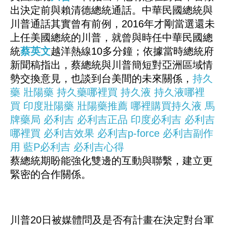
出決定前與賴清德總統通話。中華民國總統與
川普通話其實曾有前例，2016年才剛當選還未
上任美國總統的川普，就曾與時任中華民國總
統
蔡英文
越洋熱線10多分鐘；依據當時總統府
新聞稿指出，蔡總統與川普簡短對亞洲區域情
勢交換意見，也談到台美間的未來關係，
持久
藥
壯陽藥
持久藥哪裡買
持久液
持久液哪裡
買
印度壯陽藥
壯陽藥推薦
哪裡購買持久液
馬
牌藥局
必利吉
必利吉正品
印度必利吉
必利吉
哪裡買
必利吉效果
必利吉p-force
必利吉副作
用
藍P必利吉
必利吉心得
蔡總統期盼能強化雙邊的互動與聯繫，建立更
緊密的合作關係。
川普20日被媒體問及是否有計畫在決定對台軍