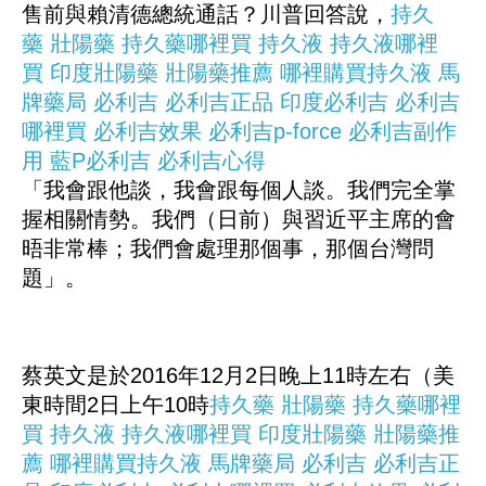
售前與賴清德總統通話？川普回答說，
持久
藥
壯陽藥
持久藥哪裡買
持久液
持久液哪裡
買
印度壯陽藥
壯陽藥推薦
哪裡購買持久液
馬
牌藥局
必利吉
必利吉正品
印度必利吉
必利吉
哪裡買
必利吉效果
必利吉p-force
必利吉副作
用
藍P必利吉
必利吉心得
「我會跟他談，我會跟每個人談。我們完全掌
握相關情勢。我們（日前）與習近平主席的會
晤非常棒；我們會處理那個事，那個台灣問
題」。
蔡英文是於2016年12月2日晚上11時左右（美
東時間2日上午10時
持久藥
壯陽藥
持久藥哪裡
買
持久液
持久液哪裡買
印度壯陽藥
壯陽藥推
薦
哪裡購買持久液
馬牌藥局
必利吉
必利吉正