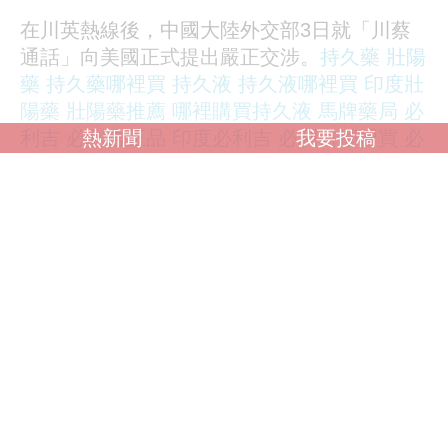
在川英熱線後，中國大陸外交部3日就「川蔡
通話」向美國正式提出嚴正交涉。
持久藥
壯陽
藥
持久藥哪裡買
持久液
持久液哪裡買
印度壯
陽藥
壯陽藥推薦
哪裡購買持久液
馬牌藥局
必
熱新聞
我要投稿
利吉
必利吉正品
印度必利吉
必利吉哪裡買
必
利吉效果
必利吉p-force
必利吉副作用
藍P必
利吉
必利吉心得
時任中國外交部發言人耿爽強調，「世界上只
有一個中國，台灣是中國領土不可分割的一部
分，中華人民共和國政府是代表中國的唯一合
法政府，這是國際社會公認的事實。」
時任中國外交部長王毅12日在瑞士表示，如果
試圖破壞「一中原則」、損害中國核心利益，
「最終只能是搬起石頭砸自己的腳。」