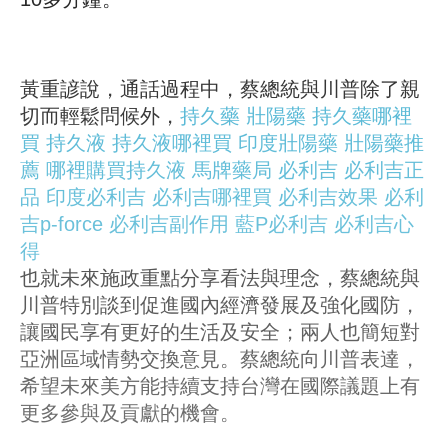
黃重諺說，通話過程中，蔡總統與川普除了親
切而輕鬆問候外，
持久藥
壯陽藥
持久藥哪裡
買
持久液
持久液哪裡買
印度壯陽藥
壯陽藥推
薦
哪裡購買持久液
馬牌藥局
必利吉
必利吉正
品
印度必利吉
必利吉哪裡買
必利吉效果
必利
吉p-force
必利吉副作用
藍P必利吉
必利吉心
得
也就未來施政重點分享看法與理念，蔡總統與
川普特別談到促進國內經濟發展及強化國防，
讓國民享有更好的生活及安全；兩人也簡短對
亞洲區域情勢交換意見。蔡總統向川普表達，
希望未來美方能持續支持台灣在國際議題上有
更多參與及貢獻的機會。