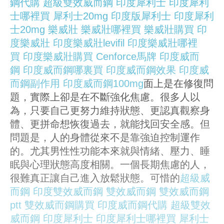
鋼代購
超級雙效威而鋼
印度犀利士
印度犀利
士哪裡買
犀利士20mg
印度版犀利士
印度犀利
士20mg
樂威壯
樂威壯哪裡買
樂威壯購買
印
度樂威壯
印度樂威壯levifil
印度樂威壯哪裡
買
印度樂威壯購買
Cenforce
馬牌
印度威而
鋼
印度威而鋼哪裏買
印度威而鋼效果
印度威
而鋼副作用
印度威而鋼100mg
面上是在修復問
題，實際上卻是在不斷強化焦慮。很多人以
為，只要自己更努力維持狀態、更認真觀察身
體、更拼命想恢復過去，就能找回安全感。但
問題是，人的身體從來不是靠強迫控制運作
的。尤其男性性功能本來就與情緒、壓力、睡
眠與心理狀態高度相關。一個長期焦慮的人，
很難真正讓自己進入放鬆狀態。可惜的
超級威
而鋼
印度雙效威而鋼
雙效威而鋼
雙效威而鋼
ptt
雙效威而鋼購買
印度威而鋼代購
超級雙效
威而鋼
印度犀利士
印度犀利士哪裡買
犀利士