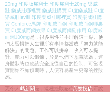
20mg
印度版犀利士
印度犀利士20mg
樂威
壯
樂威壯哪裡買
樂威壯購買
印度樂威壯
印度
樂威壯levifil
印度樂威壯哪裡買
印度樂威壯購
買
Cenforce
馬牌
印度威而鋼
印度威而鋼哪裏
買
印度威而鋼效果
印度威而鋼副作用
印度威
而鋼100mg
是，很多男性並不理解這一點。他
們太習慣把人生裡所有事情都當成「努力就能
解決」的問題。工作可以拼命、收入可以提
升、能力可以鍛鍊，於是他們下意識認為，連
身體狀態也應該完全服從自己的控制。可當現
實開始不如預期時，人便容易產生更深的挫敗
感。
更令人壓抑的是，這種挫敗感往往不會真正說
熱新聞
我要投稿
出口。因為現代男性非常害怕承認自己脆弱。
從小到大，多數男性都被教育成「不能輕易示
弱的人」。他們可以談工作壓
超級威而鋼
印度