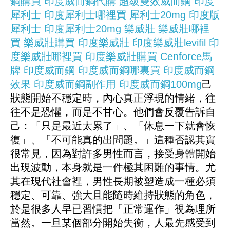
鋼購買
印度威而鋼代購
超級雙效威而鋼
印度
犀利士
印度犀利士哪裡買
犀利士20mg
印度版
犀利士
印度犀利士20mg
樂威壯
樂威壯哪裡
買
樂威壯購買
印度樂威壯
印度樂威壯levifil
印
度樂威壯哪裡買
印度樂威壯購買
Cenforce馬
牌
印度威而鋼
印度威而鋼哪裏買
印度威而鋼
效果
印度威而鋼副作用
印度威而鋼100mg
己
狀態開始不穩定時，內心真正浮現的情緒，往
往不是恐懼，而是不甘心。他們會反覆告訴自
己：「只是最近太累了」、「休息一下就會恢
復」、「不可能真的出問題。」這種否認其實
很常見，因為對許多男性而言，接受身體開始
出現波動，本身就是一件極其困難的事情。尤
其在現代社會裡，男性長期被塑造成一種必須
穩定、可靠、強大且能隨時維持狀態的角色，
於是很多人早已習慣把「正常運作」視為理所
當然。一旦某個部分開始失衡，人最先感受到