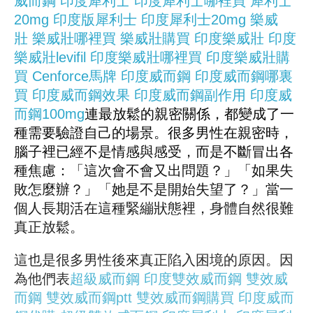
威而鋼
印度犀利士
印度犀利士哪裡買
犀利士
20mg
印度版犀利士
印度犀利士20mg
樂威
壯
樂威壯哪裡買
樂威壯購買
印度樂威壯
印度
樂威壯levifil
印度樂威壯哪裡買
印度樂威壯購
買
Cenforce
馬牌
印度威而鋼
印度威而鋼哪裏
買
印度威而鋼效果
印度威而鋼副作用
印度威
而鋼100mg
連最放鬆的親密關係，都變成了一
種需要驗證自己的場景。很多男性在親密時，
腦子裡已經不是情感與感受，而是不斷冒出各
種焦慮：「這次會不會又出問題？」「如果失
敗怎麼辦？」「她是不是開始失望了？」當一
個人長期活在這種緊繃狀態裡，身體自然很難
真正放鬆。
這也是很多男性後來真正陷入困境的原因。因
為他們表
超級威而鋼
印度雙效威而鋼
雙效威
而鋼
雙效威而鋼ptt
雙效威而鋼購買
印度威而