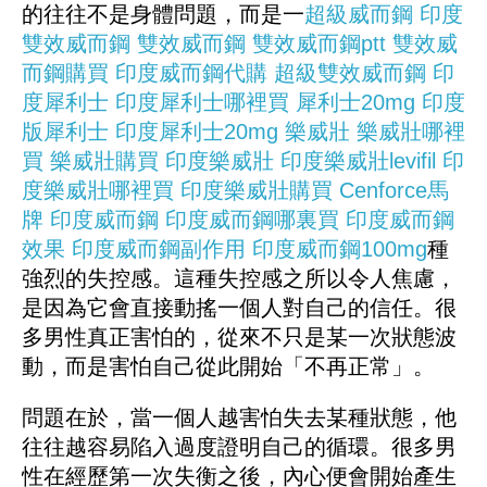
的往往不是身體問題，而是一
超級威而鋼
印度
雙效威而鋼
雙效威而鋼
雙效威而鋼ptt
雙效威
而鋼購買
印度威而鋼代購
超級雙效威而鋼
印
度犀利士
印度犀利士哪裡買
犀利士20mg
印度
版犀利士
印度犀利士20mg
樂威壯
樂威壯哪裡
買
樂威壯購買
印度樂威壯
印度樂威壯levifil
印
度樂威壯哪裡買
印度樂威壯購買
Cenforce馬
牌
印度威而鋼
印度威而鋼哪裏買
印度威而鋼
效果
印度威而鋼副作用
印度威而鋼100mg
種
強烈的失控感。這種失控感之所以令人焦慮，
是因為它會直接動搖一個人對自己的信任。很
多男性真正害怕的，從來不只是某一次狀態波
動，而是害怕自己從此開始「不再正常」。
問題在於，當一個人越害怕失去某種狀態，他
往往越容易陷入過度證明自己的循環。很多男
性在經歷第一次失衡之後，內心便會開始產生