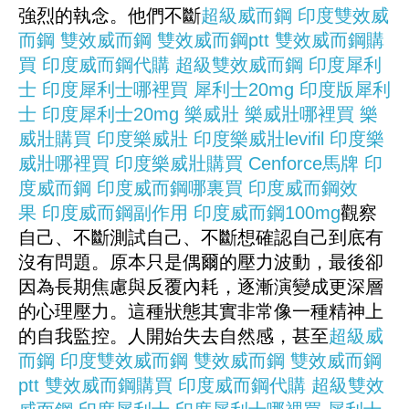
強烈的執念。他們不斷
超級威而鋼
印度雙效威
而鋼
雙效威而鋼
雙效威而鋼ptt
雙效威而鋼購
買
印度威而鋼代購
超級雙效威而鋼
印度犀利
士
印度犀利士哪裡買
犀利士20mg
印度版犀利
士
印度犀利士20mg
樂威壯
樂威壯哪裡買
樂
威壯購買
印度樂威壯
印度樂威壯levifil
印度樂
威壯哪裡買
印度樂威壯購買
Cenforce
馬牌
印
度威而鋼
印度威而鋼哪裏買
印度威而鋼效
果
印度威而鋼副作用
印度威而鋼100mg
觀察
自己、不斷測試自己、不斷想確認自己到底有
沒有問題。原本只是偶爾的壓力波動，最後卻
因為長期焦慮與反覆內耗，逐漸演變成更深層
的心理壓力。這種狀態其實非常像一種精神上
的自我監控。人開始失去自然感，甚至
超級威
而鋼
印度雙效威而鋼
雙效威而鋼
雙效威而鋼
ptt
雙效威而鋼購買
印度威而鋼代購
超級雙效