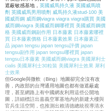
遮蔽敏感基地，
英國威馬持久液
英國威馬噴
劑
英國威馬男用噴劑
威馬持久液stud-100
美
國威而鋼
威而鋼viagra
viagra
viagra購買
美國
威而鋼viagra
美國威而鋼哪裡買
美國威而鋼價
格
美國威而鋼副作用
日本藤素
日本藤素哪裡
買
日本藤素價格
日本藤素效果
日本藤素正
品
japan tengsu
japan tengsu評價
japan
tengsu副作用
japan tengsu哪裡買
japan
tengsu日本藤素
美國威而鋼viagra
美國犀利士
cialis
美國犀利士30粒裝
美國犀利士效果
犀利
士效果
但Google與微軟（Bing）地圖卻完全沒有改
善，內政部的台灣通用地圖也都有做遮蔽處
理，甚至網路上有中國網友利用這些公開地
圖，詳細標註出嘉義空軍基地內的新建大樓與
官兵生活空間，也推測出賴清德總統視導清水