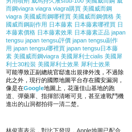
男用噴劑
威馬持久液stud-100
美國威而鋼
威
而鋼viagra
viagra
viagra購買
美國威而鋼
viagra
美國威而鋼哪裡買
美國威而鋼價格
美
國威而鋼副作用
日本藤素
日本藤素哪裡買
日
本藤素價格
日本藤素效果
日本藤素正品
japan
tengsu
japan tengsu評價
japan tengsu副作
用
japan tengsu哪裡買
japan tengsu日本藤
素
美國威而鋼viagra
美國犀利士cialis
美國犀
利士30粒裝
美國犀利士效果
犀利士效果
可能導致正副總統官邸進出規律外洩，不過除
此之外，現行的國際地圖平台存在國安漏洞，
像是在
Google
地圖上，花蓮佳山基地的跑
道、彈藥庫、指揮部清晰可見，甚至連戰鬥機
進出的山洞都拍得一清二楚。
林俊憲表示，對比下發現，Apple地圖已配合