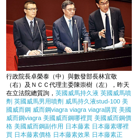
行政院長卓榮泰（中）與數發部長林宜敬
（右）及ＮＣＣ代理主委陳崇樹（左），昨天
在立法院總質詢，
英國威馬持久液
英國威馬噴
劑
英國威馬男用噴劑
威馬持久液stud-100
美
國威而鋼
威而鋼viagra
viagra
viagra購買
美國
威而鋼viagra
美國威而鋼哪裡買
美國威而鋼價
格
美國威而鋼副作用
日本藤素
日本藤素哪裡
買
日本藤素價格
日本藤素效果
日本藤素正