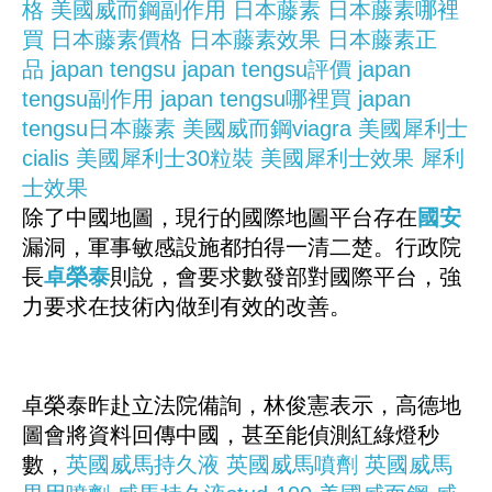
格
美國威而鋼副作用
日本藤素
日本藤素哪裡
買
日本藤素價格
日本藤素效果
日本藤素正
品
japan tengsu
japan tengsu評價
japan
tengsu副作用
japan tengsu哪裡買
japan
tengsu日本藤素
美國威而鋼viagra
美國犀利士
cialis
美國犀利士30粒裝
美國犀利士效果
犀利
士效果
除了中國地圖，現行的國際地圖平台存在
國安
漏洞，軍事敏感設施都拍得一清二楚。行政院
長
卓榮泰
則說，會要求數發部對國際平台，強
力要求在技術內做到有效的改善。
卓榮泰昨赴立法院備詢，林俊憲表示，高德地
圖會將資料回傳中國，甚至能偵測紅綠燈秒
數，
英國威馬持久液
英國威馬噴劑
英國威馬