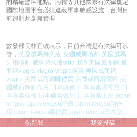
的精確營區地點。南韓等其他國家有法律規定
國際地圖平台必須遮蔽軍事敏感設施，台灣目
前卻對此毫無管理。
數發部長林宜敬表示，目前台灣是有法律可以
管，
英國威馬持久液
英國威馬噴劑
英國威馬
男用噴劑
威馬持久液stud-100
美國威而鋼
威
而鋼viagra
viagra
viagra購買
美國威而鋼
viagra
美國威而鋼哪裡買
美國威而鋼價格
美
國威而鋼副作用
日本藤素
日本藤素哪裡買
日
本藤素價格
日本藤素效果
日本藤素正品
japan
tengsu
japan tengsu評價
japan tengsu副作
用
japan tengsu哪裡買
japan tengsu日本藤
素
美國威而鋼viagra
美國犀利士cialis
美國犀
熱新聞
我要投稿
利士30粒裝
美國犀利士效果
犀利士效果
就是內政部的國土測繪法，數發部會跟內政部