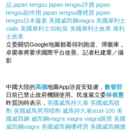
品
japan tengsu
japan tengsu評價
japan
tengsu副作用
japan tengsu哪裡買
japan
tengsu日本藤素
美國威而鋼viagra
美國犀利士
cialis
美國犀利士30粒裝
美國犀利士效果
犀利
士效果
立委關切Google地圖都看得到跑道、彈藥庫，
卓榮泰將要求國際平台改善。記者杜建重／攝
影
中國大陸的
高德
地圖App涉資安疑慮，
數發部
日前已禁止政府機關使用。民進黨立委
林俊憲
昨質詢時表示，
英國威馬持久液
英國威馬噴
劑
英國威馬男用噴劑
威馬持久液stud-100
美
國威而鋼
威而鋼viagra
viagra
viagra購買
美國
威而鋼viagra
美國威而鋼哪裡買
美國威而鋼價