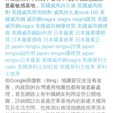
遮蔽敏感基地，
英國威馬持久液
英國威馬噴
劑
英國威馬男用噴劑
威馬持久液stud-100
美
國威而鋼
威而鋼viagra
viagra
viagra購買
美國
威而鋼viagra
美國威而鋼哪裡買
美國威而鋼價
格
美國威而鋼副作用
日本藤素
日本藤素哪裡
買
日本藤素價格
日本藤素效果
日本藤素正
品
japan tengsu
japan tengsu評價
japan
tengsu副作用
japan tengsu哪裡買
japan
tengsu日本藤素
美國威而鋼viagra
美國犀利士
cialis
美國犀利士30粒裝
美國犀利士效果
犀利
士效果
但Google與微軟（Bing）地圖卻完全沒有改
善，內政部的台灣通用地圖也都有做遮蔽處
理，甚至網路上有中國網友利用這些公開地
圖，詳細標註出嘉義空軍基地內的新建大樓與
官兵生活空間，也推測出賴清德總統視導清水