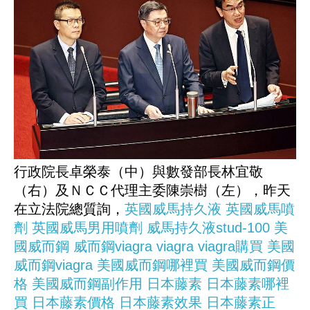
行政院長卓榮泰（中）與數發部長林宜敬
（右）及ＮＣＣ代理主委陳崇樹（左），昨天
在立法院總質詢，
英國威馬持久液
英國威馬噴
劑
英國威馬男用噴劑
威馬持久液stud-100
美
國威而鋼
威而鋼viagra
viagra
viagra購買
美國
威而鋼viagra
美國威而鋼哪裡買
美國威而鋼價
格
美國威而鋼副作用
日本藤素
日本藤素哪裡
買
日本藤素價格
日本藤素效果
日本藤素正