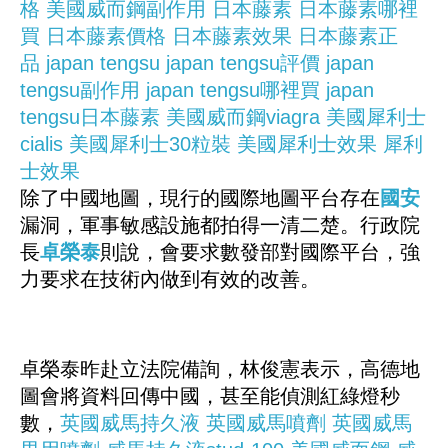
格
美國威而鋼副作用
日本藤素
日本藤素哪裡
買
日本藤素價格
日本藤素效果
日本藤素正
品
japan tengsu
japan tengsu評價
japan
tengsu副作用
japan tengsu哪裡買
japan
tengsu日本藤素
美國威而鋼viagra
美國犀利士
cialis
美國犀利士30粒裝
美國犀利士效果
犀利
士效果
除了中國地圖，現行的國際地圖平台存在
國安
漏洞，軍事敏感設施都拍得一清二楚。行政院
長
卓榮泰
則說，會要求數發部對國際平台，強
力要求在技術內做到有效的改善。
卓榮泰昨赴立法院備詢，林俊憲表示，高德地
圖會將資料回傳中國，甚至能偵測紅綠燈秒
數，
英國威馬持久液
英國威馬噴劑
英國威馬