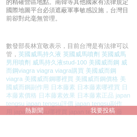
的精確營區地點。南韓等其他國家有法律規定
國際地圖平台必須遮蔽軍事敏感設施，台灣目
前卻對此毫無管理。
數發部長林宜敬表示，目前台灣是有法律可以
管，
英國威馬持久液
英國威馬噴劑
英國威馬
男用噴劑
威馬持久液stud-100
美國威而鋼
威
而鋼viagra
viagra
viagra購買
美國威而鋼
viagra
美國威而鋼哪裡買
美國威而鋼價格
美
國威而鋼副作用
日本藤素
日本藤素哪裡買
日
本藤素價格
日本藤素效果
日本藤素正品
japan
tengsu
japan tengsu評價
japan tengsu副作
熱新聞
我要投稿
用
japan tengsu哪裡買
japan tengsu日本藤
素
美國威而鋼viagra
美國犀利士cialis
美國犀
利士30粒裝
美國犀利士效果
犀利士效果
就是內政部的國土測繪法，數發部會跟內政部