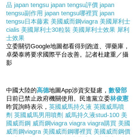
品
japan tengsu
japan tengsu評價
japan
tengsu副作用
japan tengsu哪裡買
japan
tengsu日本藤素
美國威而鋼viagra
美國犀利士
cialis
美國犀利士30粒裝
美國犀利士效果
犀利
士效果
立委關切Google地圖都看得到跑道、彈藥庫，
卓榮泰將要求國際平台改善。記者杜建重／攝
影
中國大陸的
高德
地圖App涉資安疑慮，
數發部
日前已禁止政府機關使用。民進黨立委
林俊憲
昨質詢時表示，
英國威馬持久液
英國威馬噴
劑
英國威馬男用噴劑
威馬持久液stud-100
美
國威而鋼
威而鋼viagra
viagra
viagra購買
美國
威而鋼viagra
美國威而鋼哪裡買
美國威而鋼價