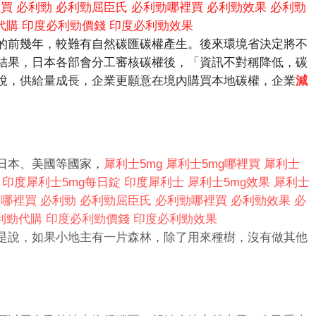
裡買
必利勁
必利勁屈臣氏
必利勁哪裡買
必利勁效果
必利勁
代購
印度必利勁價錢
印度必利勁效果
的前幾年，較難有自然碳匯碳權產生。後來環境省決定將不
結果，日本各部會分工審核碳權後，「資訊不對稱降低，碳
說，供給量成長，企業更願意在境內購買本地碳權，企業
減
日本、美國等國家，
犀利士5mg
犀利士5mg哪裡買
犀利士
印度犀利士5mg每日錠
印度犀利士
犀利士5mg效果
犀利士
勁哪裡買
必利勁
必利勁屈臣氏
必利勁哪裡買
必利勁效果
必
利勁代購
印度必利勁價錢
印度必利勁效果
是說，如果小地主有一片森林，除了用來種樹，沒有做其他