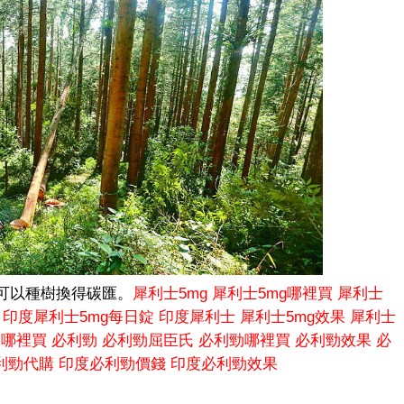
可以種樹換得碳匯。
犀利士5mg
犀利士5mg哪裡買
犀利士
印度犀利士5mg每日錠
印度犀利士
犀利士5mg效果
犀利士
勁哪裡買
必利勁
必利勁屈臣氏
必利勁哪裡買
必利勁效果
必
利勁代購
印度必利勁價錢
印度必利勁效果