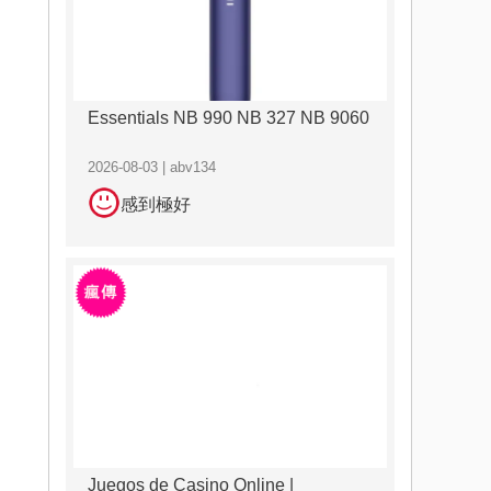
Essentials NB 990 NB 327 NB 9060
2026-08-03 | abv134
感到極好
Juegos de Casino Online |