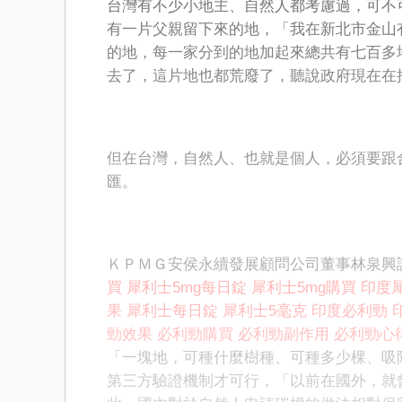
台灣有不少小地主、自然人都考慮過，可不
有一片父親留下來的地，「我在新北市金山
的地，每一家分到的地加起來總共有七百多
去了，這片地也都荒廢了，聽說政府現在在
但在台灣，自然人、也就是個人，必須要跟
匯。
ＫＰＭＧ安侯永續發展顧問公司董事林泉興
買
犀利士5mg每日錠
犀利士5mg購買
印度犀
果
犀利士每日錠
犀利士5毫克
印度必利勁
勁效果
必利勁購買
必利勁副作用
必利勁心
「一塊地，可種什麼樹種、可種多少棵、吸
第三方驗證機制才可行，「以前在國外，就