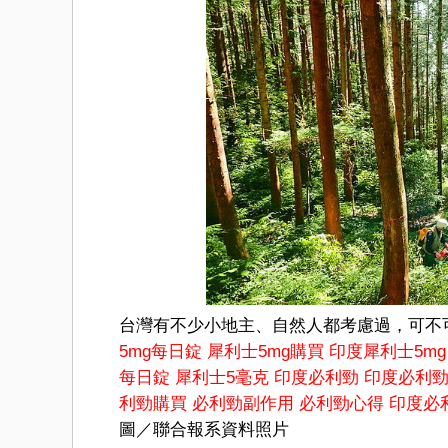
台灣有不少小地主、自然人都考慮過，可不
5mg每日錠
犀利士5mg購買
印度犀利士5mg
每日錠
犀利士5毫克
印度必利勁
印度必利
利勁購買
必利勁副作用
必利勁心得
印度必
圖／聯合報系資料照片