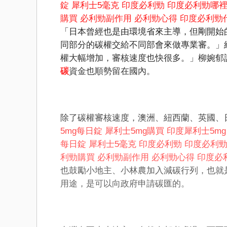
錠
犀利士5毫克
印度必利勁
印度必利勁哪
購買
必利勁副作用
必利勁心得
印度必利勁
「日本曾經也是由環境省來主導，但剛開始
同部分的碳權交給不同部會來做專業審。」
權大幅增加，審核速度也快很多。」柳婉郁
碳
資金也順勢留在國內。
除了碳權審核速度，澳洲、紐西蘭、英國、
5mg每日錠
犀利士5mg購買
印度犀利士5mg
每日錠
犀利士5毫克
印度必利勁
印度必利
利勁購買
必利勁副作用
必利勁心得
印度必
也鼓勵小地主、小林農加入減碳行列，也就
用途，是可以向政府申請碳匯的。