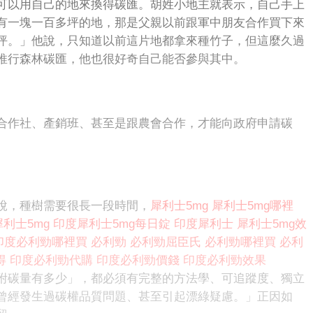
可以用自己的地來換得碳匯。胡姓小地主就表示，自己手上
有一塊一百多坪的地，那是父親以前跟軍中朋友合作買下來
坪。」他說，只知道以前這片地都拿來種竹子，但這麼久過
推行森林碳匯，他也很好奇自己能否參與其中。
合作社、產銷班、甚至是跟農會合作，才能向政府申請碳
說，種樹需要很長一段時間，
犀利士5mg
犀利士5mg哪裡
利士5mg
印度犀利士5mg每日錠
印度犀利士
犀利士5mg效
印度必利勁哪裡買
必利勁
必利勁屈臣氏
必利勁哪裡買
必利
得
印度必利勁代購
印度必利勁價錢
印度必利勁效果
附碳量有多少」，都必須有完整的方法學、可追蹤度、獨立
曾經發生過碳權品質問題、甚至引起漂綠疑慮。」正因如