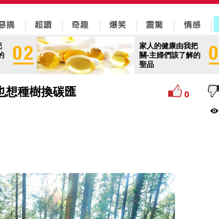
把
家人的健康由我把
的
關-主婦們該了解的
聖品
也想種樹換碳匯
0