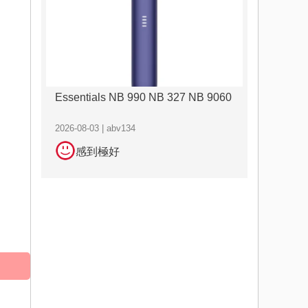
Essentials NB 990 NB 327 NB 9060
2026-08-03 | abv134
感到極好