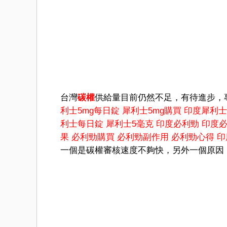
台灣
碳權
供給量目前仍然不足，有待進步，
利士5mg每日錠
犀利士5mg購買
印度犀利士
利士每日錠
犀利士5毫克
印度必利勁
印度
果
必利勁購買
必利勁副作用
必利勁心得
印
一個是碳權審核速度不夠快，另外一個原因