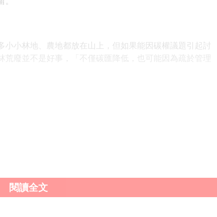
留。
多小小林地、農地都放在山上，但如果能因碳權議題引起討
林荒廢並不是好事，「不僅碳匯降低，也可能因為疏於管理
大大增加碳匯，若能成功將碳匯轉為碳權，
犀利士5mg
犀利
g購買
印度犀利士5mg
印度犀利士5mg每日錠
印度犀利士
犀
度必利勁
印度必利勁哪裡買
必利勁
必利勁屈臣氏
必利勁哪
必利勁心得
印度必利勁代購
印度必利勁價錢
印度必利勁效
量也有望增加，滿足企業需求。
閱讀全文