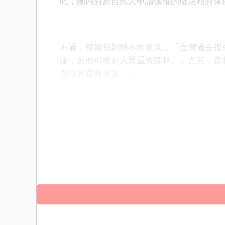
此，國內對於自然人申請碳權的做法相對保
不過，柳婉郁則持不同意見，「台灣過去很
論，反而可喚起大眾重視森林。」尤其，森
而引起森林火災」。
換言之，這些小小林地積少成多，也有機會
士5mg哪裡買
犀利士5mg每日錠
犀利士5m
利士5mg效果
犀利士每日錠
犀利士5毫克
印
裡買
必利勁效果
必利勁購買
必利勁副作用
果
不僅可讓小農獲得額外報酬，台灣碳權供給