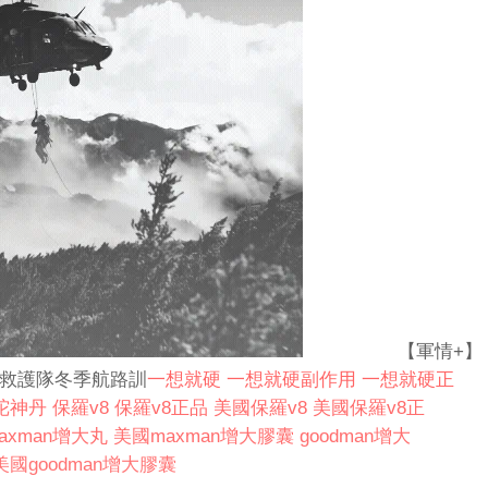
【軍情+】
探救護隊冬季航路訓
一想就硬
一想就硬副作用
一想就硬正
陀神丹
保羅v8
保羅v8正品
美國保羅v8
美國保羅v8正
axman增大丸
美國maxman增大膠囊
goodman增大
美國goodman增大膠囊