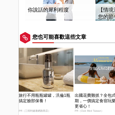
你說話的犀利程度
【情境
您的節
您也可能喜歡這些文章
旅行不用瓶瓶罐罐，汎倫1瓶
出國花費難抓？全包
搞定臉部保養！
期，一價搞定食宿玩
更省心！
PR（三得利健康網路商店）
PR（Club Med Taiwan）