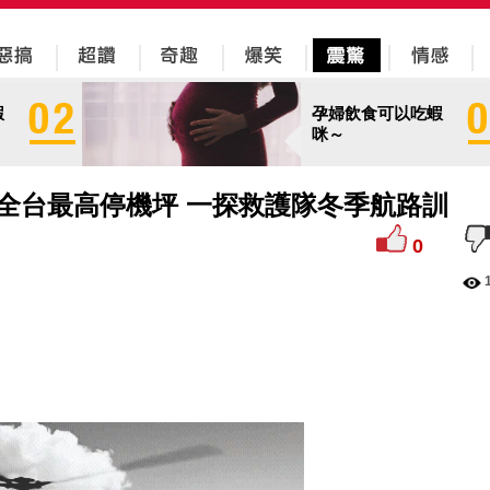
蝦
孕婦飲食可以吃蝦
咪～
全台最高停機坪 一探救護隊冬季航路訓
0