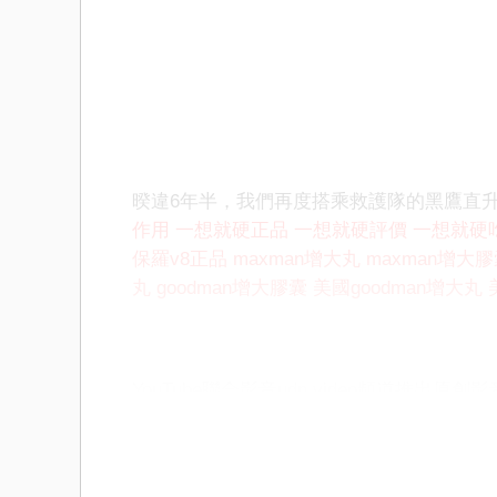
暌違6年半，我們再度搭乘救護隊的黑鷹直
作用
一想就硬正品
一想就硬評價
一想就硬
保羅v8正品
maxman增大丸
maxman增大
丸
goodman增大膠囊
美國goodman增大丸
YouTube聯合影音udn video頻道推出原創
評價
一想就硬吃法
一想就硬華陀神丹
保羅v
丸
maxman增大膠囊
美國maxman增大丸
美
國goodman增大丸
美國goodman增大膠囊