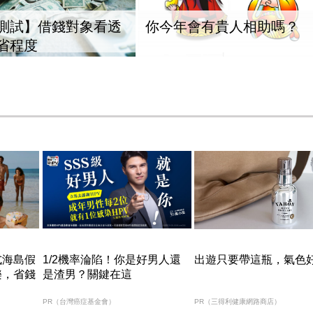
測試】借錢對象看透
你今年會有貴人相助嗎？
省程度
式海島假
1/2機率淪陷！你是好男人還
出遊只要帶這瓶，氣色
樂，省錢
是渣男？關鍵在這
PR（台灣癌症基金會）
PR（三得利健康網路商店）