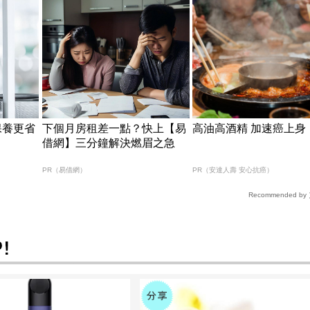
保養更省
下個月房租差一點？快上【易
高油高酒精 加速癌上身
借網】三分鐘解決燃眉之急
PR（易借網）
PR（安達人壽 安心抗癌）
Recommended by