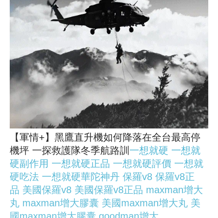
【軍情+】黑鷹直升機如何降落在全台最高停
機坪 一探救護隊冬季航路訓
一想就硬
一想就
硬副作用
一想就硬正品
一想就硬評價
一想就
硬吃法
一想就硬華陀神丹
保羅v8
保羅v8正
品
美國保羅v8
美國保羅v8正品
maxman增大
丸
maxman增大膠囊
美國maxman增大丸
美
國maxman增大膠囊
goodman增大