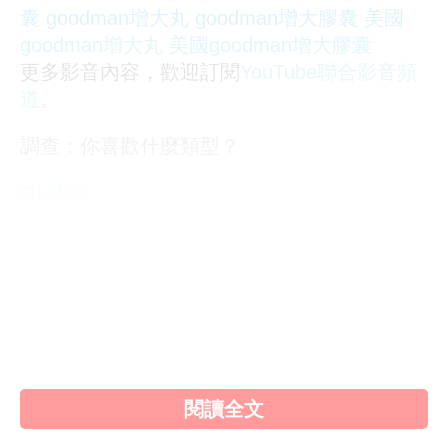
囊
goodman增大丸
goodman增大膠囊
美國
goodman增大丸
美國goodman增大膠囊
更多影音內容，歡迎訂閱
YouTube聯合影音頻
道
。
調查：你喜歡什麼類型？
OL誘惑
學生制服
人妻NTR
素人女大生
歐美系列
自拍外流
不好說
閱讀全文