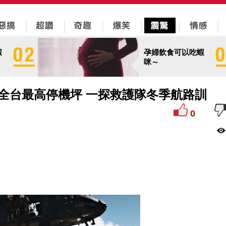
蝦
孕婦飲食可以吃蝦
咪～
全台最高停機坪 一探救護隊冬季航路訓
0