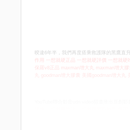
暌違6年半，我們再度搭乘救護隊的黑鷹直
作用
一想就硬正品
一想就硬評價
一想就硬
保羅v8正品
maxman增大丸
maxman增大
丸
goodman增大膠囊
美國goodman增大丸
YouTube聯合影音udn video頻道推出原創
評價
一想就硬吃法
一想就硬華陀神丹
保羅v
丸
maxman增大膠囊
美國maxman增大丸
美
國goodman增大丸
美國goodman增大膠囊