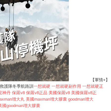
【軍情+】
探救護隊冬季航路訓
一想就硬
一想就硬副作用
一想就硬正
陀神丹
保羅v8
保羅v8正品
美國保羅v8
美國保羅v8正
axman增大丸
美國maxman增大膠囊
goodman增大
美國goodman增大膠囊