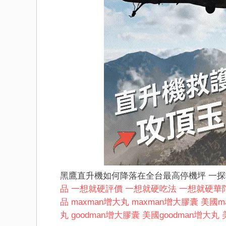
黑鷹直升機如何降落在全台最高停機坪 一
品
一想就硬評價
一想就硬吃法
一想就硬華
品
maxman增大丸
maxman增大膠囊
美國m
丸
goodman增大膠囊
美國goodman增大丸