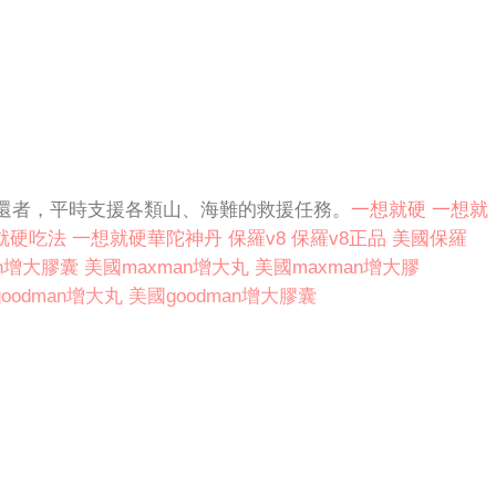
還者，平時支援各類山、海難的救援任務。
一想就硬
一想就
就硬吃法
一想就硬華陀神丹
保羅v8
保羅v8正品
美國保羅
an增大膠囊
美國maxman增大丸
美國maxman增大膠
oodman增大丸
美國goodman增大膠囊