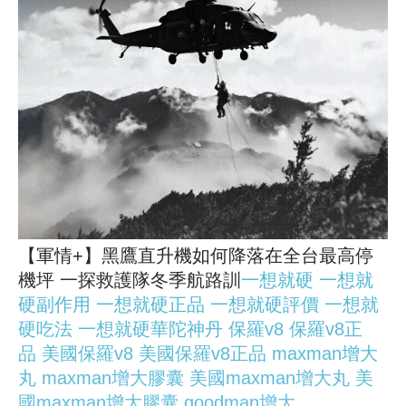
【軍情+】黑鷹直升機如何降落在全台最高停
機坪 一探救護隊冬季航路訓
一想就硬
一想就
硬副作用
一想就硬正品
一想就硬評價
一想就
硬吃法
一想就硬華陀神丹
保羅v8
保羅v8正
品
美國保羅v8
美國保羅v8正品
maxman增大
丸
maxman增大膠囊
美國maxman增大丸
美
國maxman增大膠囊
goodman增大