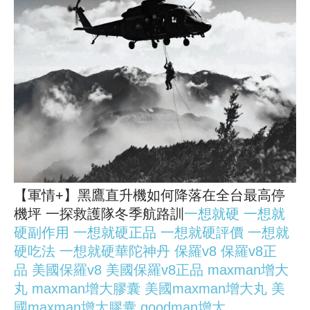
【軍情+】黑鷹直升機如何降落在全台最高停
機坪 一探救護隊冬季航路訓
一想就硬
一想就
硬副作用
一想就硬正品
一想就硬評價
一想就
硬吃法
一想就硬華陀神丹
保羅v8
保羅v8正
品
美國保羅v8
美國保羅v8正品
maxman增大
丸
maxman增大膠囊
美國maxman增大丸
美
國maxman增大膠囊
goodman增大