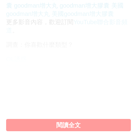
囊
goodman增大丸
goodman增大膠囊
美國
goodman增大丸
美國goodman增大膠囊
更多影音內容，歡迎訂閱
YouTube聯合影音頻
道
。
調查：你喜歡什麼類型？
OL誘惑
學生制服
人妻NTR
素人女大生
歐美系列
自拍外流
不好說
閱讀全文