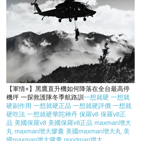
【軍情+】黑鷹直升機如何降落在全台最高停
機坪 一探救護隊冬季航路訓
一想就硬
一想就
硬副作用
一想就硬正品
一想就硬評價
一想就
硬吃法
一想就硬華陀神丹
保羅v8
保羅v8正
品
美國保羅v8
美國保羅v8正品
maxman增大
丸
maxman增大膠囊
美國maxman增大丸
美
國maxman增大膠囊
goodman增大