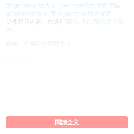
囊
goodman增大丸
goodman增大膠囊
美國
goodman增大丸
美國goodman增大膠囊
更多影音內容，歡迎訂閱
YouTube聯合影音頻
道
。
調查：你喜歡什麼類型？
OL誘惑
學生制服
人妻NTR
素人女大生
歐美系列
自拍外流
不好說
閱讀全文