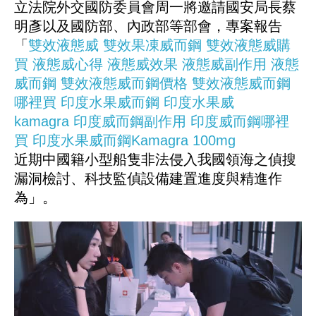
立法院外交國防委員會周一將邀請國安局長蔡
明彥以及國防部、內政部等部會，專案報告
「
雙效液態威
雙效果凍威而鋼
雙效液態威購
買
液態威心得
液態威效果
液態威副作用
液態
威而鋼
雙效液態威而鋼價格
雙效液態威而鋼
哪裡買
印度水果威而鋼
印度水果威
kamagra
印度威而鋼副作用
印度威而鋼哪裡
買
印度水果威而鋼Kamagra 100mg
近期中國籍小型船隻非法侵入我國領海之偵搜
漏洞檢討、科技監偵設備建置進度與精進作
為」。