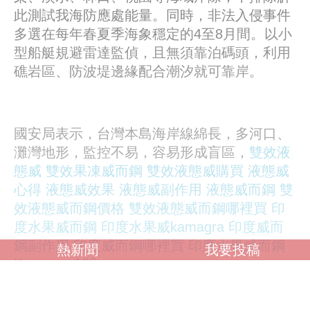
此測試我海防應處能量。同時，非法入侵事件
多選在每年春夏季海象穩定的4至8月間。以小
型船艇規避雷達監偵，且無須靠泊碼頭，利用
礁岩區、防波堤邊緣配合潮汐就可靠岸。
國安局表示，台灣本島海岸線綿長，多河口、
灘灣地形，監控不易，容易形成盲區，
雙效液
態威
雙效果凍威而鋼
雙效液態威購買
液態威
心得
液態威效果
液態威副作用
液態威而鋼
雙
效液態威而鋼價格
雙效液態威而鋼哪裡買
印
度水果威而鋼
印度水果威kamagra
印度威而
鋼副作用
印度威而鋼哪裡買
印度水果威而鋼
熱新聞
我要投稿
Kamagra 100mg
有待持續建置科技化、系統化的監偵設備。且
第一線海防人力吃緊，有賴海巡、警察和國軍