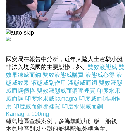
國安局在報告中分析，近年大陸人士駕駛小艇
非法入境我國的主要態樣，外、
雙效液態威
雙
效果凍威而鋼
雙效液態威購買
液態威心得
液
態威效果
液態威副作用
液態威而鋼
雙效液態
威而鋼價格
雙效液態威而鋼哪裡買
印度水果
威而鋼
印度水果威kamagra
印度威而鋼副作
用
印度威而鋼哪裡買
印度水果威而鋼
Kamagra 100mg
離島地區查獲案例，多為無動力舢舨、船筏，
本島地區則以小型船艇搭配舷外機為主。