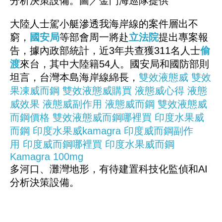
分析決策設備。圖／金門海巡隊提供
大陸人士駕小艇滲透我海岸線的案件層出不
窮，
國安局
等部會周一將赴
立法院
提出專案報
告，據內政部統計，近3年共查獲311名人士
偷
渡
來台，其中大陸籍54人。國安局和國防部則
坦言，台灣本島海岸線綿長，
雙效液態威
雙效
果凍威而鋼
雙效液態威購買
液態威心得
液態
威效果
液態威副作用
液態威而鋼
雙效液態威
而鋼價格
雙效液態威而鋼哪裡買
印度水果威
而鋼
印度水果威kamagra
印度威而鋼副作
用
印度威而鋼哪裡買
印度水果威而鋼
Kamagra 100mg
多河口、灘灣地形，有待建置科技化監偵和AI
分析決策設備。