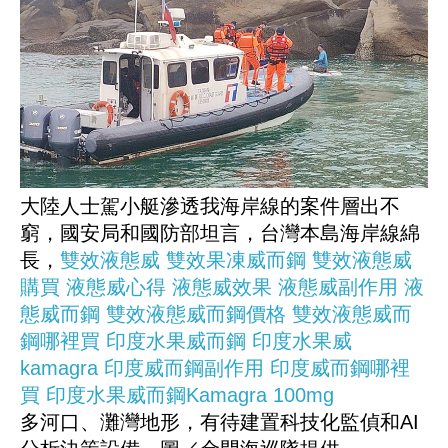
大陸人士駕小艇滲透我海岸線的案件層出不
窮，國安局和國防部坦言，台灣本島海岸線綿
長，
雙效液態威
雙效果凍威而鋼
雙效液態威
購買
液態威心得
液態威效果
液態威副作用
液
態威而鋼
雙效液態威而鋼價格
雙效液態威而
鋼哪裡買
印度水果威而鋼
印度水果威
kamagra
印度威而鋼副作用
印度威而鋼哪裡
買
印度水果威而鋼Kamagra 100mg
多河口、灘灣地形，有待建置科技化監偵和AI