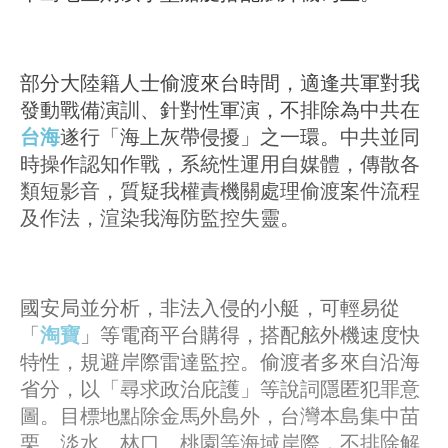
部分大陸籍人士偷渡來台時間，適逢共軍對我
發動戰備演訓、針對性軍演，不排除為中共在
台海
遂行「海上灰帶侵擾」之一環。中共並同
時操作認知作戰，系統性運用自媒體，傳散各
類短影音，質疑我權責機關處理偷渡案件流程
及作法，渲染我海防監控失靈。
國安局並分析，非法入侵的小艇，可輕易從
「
淘寶
」等電商平台購得，搭配舷外機速度快
特性，規避岸際雷達監控。偷渡者多來自沿海
省分，以「尋求政治庇護」等說詞隱匿犯罪意
圖。目標地點除金馬外島外，台灣本島集中苗
栗、淡水、林口、桃園等海域岸際，不排除解