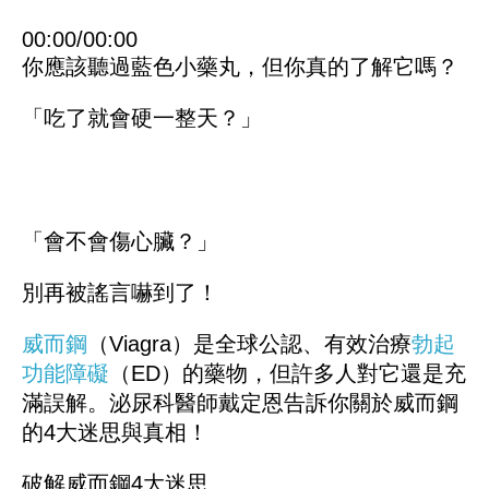
00:00
/
00:00
你應該聽過藍色小藥丸，但你真的了解它嗎？
「吃了就會硬一整天？」
「會不會傷心臟？」
別再被謠言嚇到了！
威而鋼
（Viagra）是全球公認、有效治療
勃起
功能障礙
（ED）的藥物，但許多人對它還是充
滿誤解。泌尿科醫師戴定恩告訴你關於威而鋼
的4大迷思與真相！
破解威而鋼4大迷思