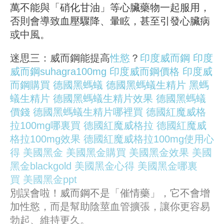
萬不能與「硝化甘油」等心臟藥物一起服用，
否則會導致血壓驟降、暈眩，甚至引發心臟病
或中風。
迷思三：威而鋼能提高
性慾
？
印度威而鋼
印度
威而鋼suhagra100mg
印度威而鋼價格
印度威
而鋼購買
德國黑螞蟻
德國黑螞蟻生精片
黑螞
蟻生精片
德國黑螞蟻生精片效果
德國黑螞蟻
價錢
德國黑螞蟻生精片哪裡買
德國紅魔威格
拉100mg哪裏買
德國紅魔威格拉
德國紅魔威
格拉100mg效果
德國紅魔威格拉100mg使用心
得
美國黑金
美國黑金購買
美國黑金效果
美國
黑金blackgold
美國黑金心得
美國黑金哪裏
買
美國黑金ppt
別誤會啦！威而鋼不是「催情藥」，它不會增
加性慾，而是幫助陰莖血管擴張，讓你更容易
勃起、維持更久。