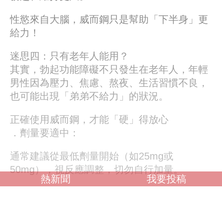
性慾來自大腦，威而鋼只是幫助「下半身」更
給力！
迷思四：只有老年人能用？
其實，勃起功能障礙不只發生在老年人，年輕
男性因為壓力、焦慮、熬夜、生活習慣不良，
也可能出現「弟弟不給力」的狀況。
正確使用威而鋼，才能「硬」得放心
．劑量要適中：
通常建議從最低劑量開始（如25mg或
50mg），視反應調整，切勿自行加量。
熱新聞
我要投稿
．時間要掌握：
英國威馬持久液
英國威馬噴
劑
英國威馬男用噴劑
威馬持久液stud-100
美
國威而鋼
威而鋼viagra
viagra
viagra購買
美國