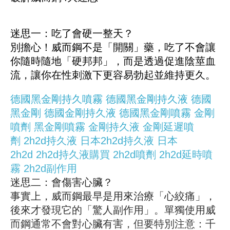
迷思一：吃了會硬一整天？
別擔心！威而鋼不是「開關」藥，吃了不會讓
你隨時隨地「硬邦邦」，而是透過促進陰莖血
流，讓你在性刺激下更容易勃起並維持更久。
德國黑金剛持久噴霧
德國黑金剛持久液
德國
黑金剛
德國金剛持久液
德國黑金剛噴霧
金剛
噴劑
黑金剛噴霧
金剛持久液
金剛延遲噴
劑
2h2d持久液
日本2h2d持久液
日本
2h2d
2h2d持久液購買
2h2d噴劑
2h2d延時噴
霧
2h2d副作用
迷思二：會傷害心臟？
事實上，威而鋼最早是用來治療「心絞痛」，
後來才發現它的「驚人副作用」。單獨使用威
而鋼通常不會對心臟有害，但要特別注意：千