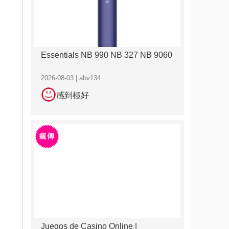
Essentials NB 990 NB 327 NB 9060
2026-08-03 | abv134
感到極好
Juegos de Casino Online |