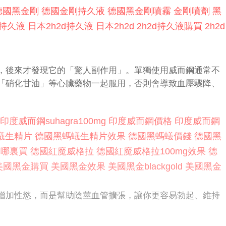
德國黑金剛
德國金剛持久液
德國黑金剛噴霧
金剛噴劑
黑
d持久液
日本2h2d持久液
日本2h2d
2h2d持久液購買
2h2d
，後來才發現它的「驚人副作用」。單獨使用威而鋼通常不
「硝化甘油」等心臟藥物一起服用，否則會導致血壓驟降、
印度威而鋼suhagra100mg
印度威而鋼價格
印度威而鋼
蟻生精片
德國黑螞蟻生精片效果
德國黑螞蟻價錢
德國黑
g哪裏買
德國紅魔威格拉
德國紅魔威格拉100mg效果
德
美國黑金購買
美國黑金效果
美國黑金blackgold
美國黑金
增加性慾，而是幫助陰莖血管擴張，讓你更容易勃起、維持