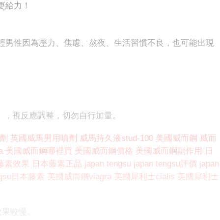
更給力！
輕男性因為壓力、焦慮、熬夜、生活習慣不良，也可能出現
g），視反應調整，切勿自行加量。
劑
英國威馬男用噴劑
威馬持久液stud-100
美國威而鋼
威而
a
美國威而鋼哪裡買
美國威而鋼價格
美國威而鋼副作用
日
藤素效果
日本藤素正品
japan tengsu
japan tengsu評價
japan
engsu日本藤素
美國威而鋼viagra
美國犀利士cialis
美國犀利士
效果較慢。