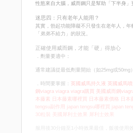
性慾來自大腦，威而鋼只是幫助「下半身」
迷思四：只有老年人能用？
其實，勃起功能障礙不只發生在老年人，年
「弟弟不給力」的狀況。
正確使用威而鋼，才能「硬」得放心
．劑量要適中：
通常建議從最低劑量開始（如25mg或50m
．時間要掌握：
英國威馬持久液
英國威馬噴
鋼viagra
viagra
viagra購買
美國威而鋼viagr
本藤素
日本藤素哪裡買
日本藤素價格
日本
tengsu副作用
japan tengsu哪裡買
japan t
30粒裝
美國犀利士效果
犀利士效果
服用後30分鐘至1小時效果最佳，飯後使用