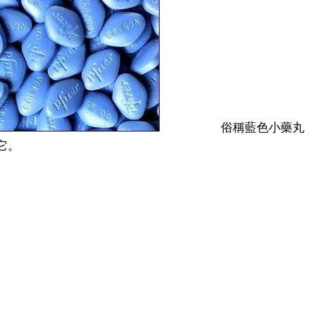
俗稱藍色小藥丸
它。