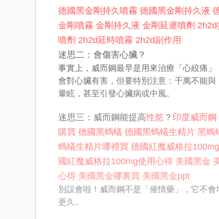
德國黑金剛持久噴霧
德國黑金剛持久液
金剛噴霧
金剛持久液
金剛延遲噴劑
2h2
噴劑
2h2d延時噴霧
2h2d副作用
迷思二：會傷害心臟？
事實上，威而鋼最早是用來治療「心絞痛」
會對心臟有害，但要特別注意：千萬不能與
暈眩，甚至引發心臟病或中風。
迷思三：威而鋼能提高
性慾
？
印度威而鋼
購買
德國黑螞蟻
德國黑螞蟻生精片
黑螞
螞蟻生精片哪裡買
德國紅魔威格拉100m
國紅魔威格拉100mg使用心得
美國黑金
心得
美國黑金哪裏買
美國黑金ppt
別誤會啦！威而鋼不是「催情藥」，它不會
更久。