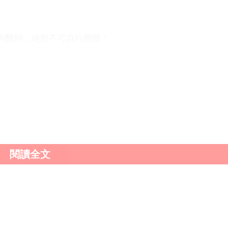
詢醫師，絕對不可自行用藥！
理壓力、焦慮導致的障礙，還是得從心態調整入手。威而鋼
攻」！記住正確用藥、按醫囑服用，才能既安全又「硬」得
閱讀全文