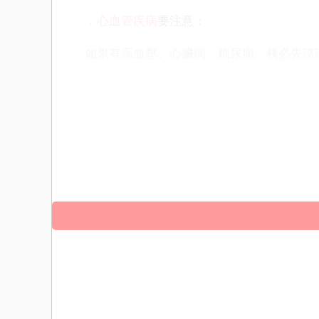
．
心血管疾病
要注意：
如果有高血壓、心臟病、糖尿病，務必先諮
．並非萬能：
威而鋼能改善生理性勃起問題，但如果是心
不是「性福的捷徑」，而是「重拾信心的助
自信！！！