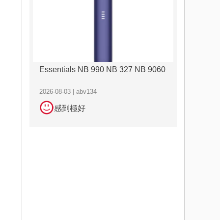
Essentials NB 990 NB 327 NB 9060
2026-08-03 | abv134
感到極好