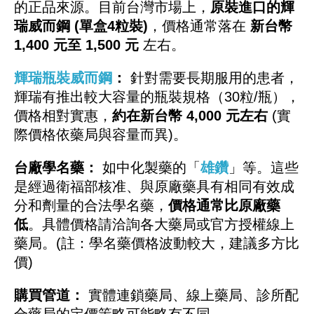
的正品來源。目前台灣市場上，
原裝進口的輝
瑞威而鋼 (單盒4粒裝)
，價格通常落在
新台幣
1,400 元至 1,500 元
左右。
輝瑞瓶裝威而鋼
：
針對需要長期服用的患者，
輝瑞有推出較大容量的瓶裝規格（30粒/瓶），
價格相對實惠，
約在新台幣 4,000 元左右
(實
際價格依藥局與容量而異)。
台廠學名藥：
如中化製藥的「
雄鑽
」等。這些
是經過衛福部核准、與原廠藥具有相同有效成
分和劑量的合法學名藥，
價格通常比原廠藥
低
。具體價格請洽詢各大藥局或官方授權線上
藥局。(註：學名藥價格波動較大，建議多方比
價)
購買管道：
實體連鎖藥局、線上藥局、診所配