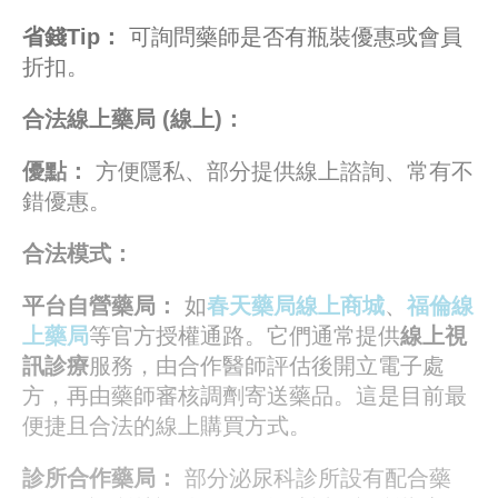
省錢Tip：
可詢問藥師是否有瓶裝優惠或會員
折扣。
合法線上藥局 (線上)：
優點：
方便隱私、部分提供線上諮詢、常有不
錯優惠。
合法模式：
平台自營藥局：
如
春天藥局線上商城
、
福倫線
上藥局
等官方授權通路。它們通常提供
線上視
訊診療
服務，由合作醫師評估後開立電子處
方，再由藥師審核調劑寄送藥品。這是目前最
便捷且合法的線上購買方式。
診所合作藥局：
部分泌尿科診所設有配合藥