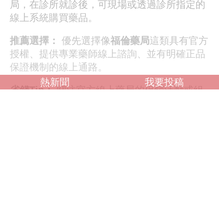
局，在診所就診後，可現場或透過診所指定的
線上系統購買藥品。
推薦選擇：
優先選擇像
福倫藥局
這類具有官方
授權、提供專業藥師線上諮詢、並有明確正品
保證機制的線上通路。
熱新聞
我要投稿
省錢Tip：
關注官方線上藥局的促銷活動或組
合優惠。
醫院/診所藥局：
在醫院或診所就醫後，直接
在其附設藥局領藥。價格通常透明但較少促
銷。
安全購買核心原則：選擇正規授權管道，確認
提供處方箋開立流程，優先考慮信譽與保障。