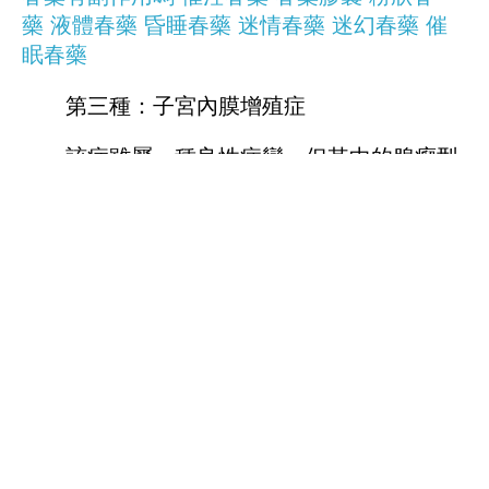
藥
液體春藥
昏睡春藥
迷情春藥
迷幻春藥
催
眠春藥
第三種：子宮內膜增殖症
該症雖屬一種良性病變，但其中的腺瘤型
者若增生程度嚴重，就有演變為子宮內膜癌的
可能，故對該類患者應做到嚴密隨訪，及時治
療。
第四種：葡萄胎
是惡變率極高的疾病。據報道，大約有
7%-16%的葡萄胎病人可能發展成為絨毛膜上
皮癌或惡性葡萄胎，故該症一旦確診，應密切
觀察病情變化，發現可疑症狀，及時進行手術
治療。