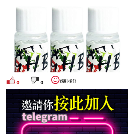
感到極好
0
0