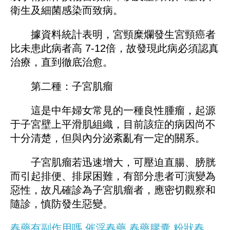
衛生及細菌感染而致病。
據資料統計表明，宮頸糜爛發生宮頸癌者
比未患此病者高 7-12倍，故發現此病必須認真
治療，直到徹底治愈。
第二種：子宮肌瘤
這是中年婦女常見的一種良性腫瘤，起源
于子宮壁上平滑肌組織，目前該症的病因尚不
十分清楚，但與內分泌紊亂有一定的關系。
子宮肌瘤若迅速增大，可壓迫直腸、膀胱
而引起排便、排尿困難，有部分患者可演變為
惡性，故凡確診為子宮肌瘤者，應密切觀察和
隨診，慎防發生惡變。
春藥有副作用嗎
催淫春藥
春藥膠囊
粉狀春