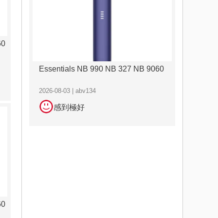
60
Essentials NB 990 NB 327 NB 9060
2026-08-03 | abv134
感到極好
60