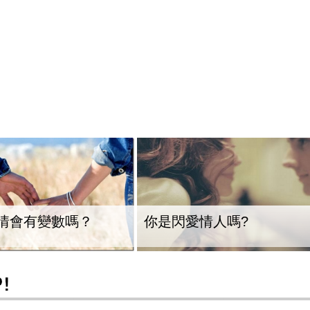
情會有變數嗎？
你是閃愛情人嗎?