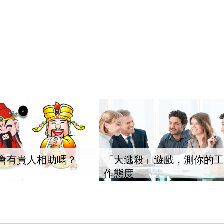
會有貴人相助嗎？
「大逃殺」遊戲，測你的工
作態度