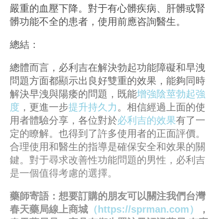
嚴重的血壓下降。對于有心髒疾病、肝髒或腎
髒功能不全的患者，使用前應咨詢醫生。
總結：
總體而言，必利吉在解決勃起功能障礙和早洩
問題方面都顯示出良好雙重的效果，能夠同時
解決早洩與陽痿的問題，既能
增強陰莖勃起強
度
，更進一步
提升持久力
。相信經過上面的使
用者體驗分享，各位對於
必利吉的效果
有了一
定的瞭解。也得到了許多使用者的正面評價。
合理使用和醫生的指導是確保安全和效果的關
鍵。對于尋求改善性功能問題的男性，必利吉
是一個值得考慮的選擇。
藥師寄語：想要訂購的朋友可以關注我們台灣
春天藥局線上商城
（https://sprman.com）
，