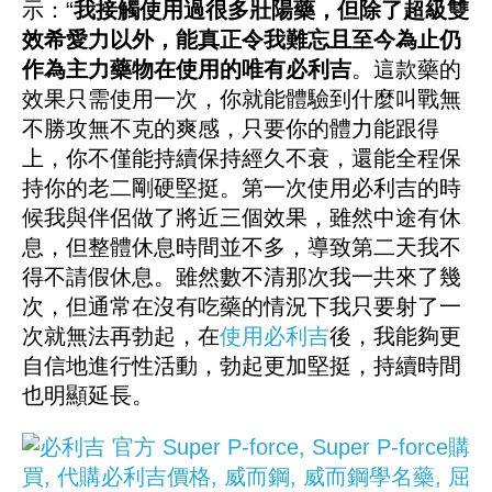
示：“
我接觸使用過很多壯陽藥，但除了超級雙
效希愛力以外，能真正令我難忘且至今為止仍
作為主力藥物在使用的唯有必利吉
。這款藥的
效果只需使用一次，你就能體驗到什麼叫戰無
不勝攻無不克的爽感，只要你的體力能跟得
上，你不僅能持續保持經久不衰，還能全程保
持你的老二剛硬堅挺。第一次使用必利吉的時
候我與伴侶做了將近三個效果，雖然中途有休
息，但整體休息時間並不多，導致第二天我不
得不請假休息。雖然數不清那次我一共來了幾
次，但通常在沒有吃藥的情況下我只要射了一
次就無法再勃起，在
使用必利吉
後，我能夠更
自信地進行性活動，勃起更加堅挺，持續時間
也明顯延長。