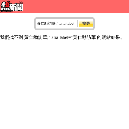
我們找不到 黃仁勳訪華;" aria-label="黃仁勳訪華 的網站結果。