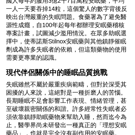
國人每年約服用3億2千7百萬粒安眠藥，平均
一人一天要吞掉14粒，這個驚人的數字背後反
映出台灣嚴重的失眠問題。食藥署為了避免醫
源性成癮，自100年起每年都辦理安眠藥稽核
專案計畫，試圖減少濫用情況。在眾多助眠選
擇中，
使蒂諾斯Stilnox安眠藥
與其他鎮靜催眠
劑成為許多失眠者的依賴，但這類藥物的使用
需要更專業的認識。
現代伴侶關係中的睡眠品質挑戰
失眠雖然不屬於嚴重疾病範疇，但對於深受其
困擾的人來說，這絕對是一種折磨人的苦惱。
長期睡眠不足會影響工作表現、情緒管理，甚
至破壞親密關係的和諧。許多經常性失眠者必
須依靠鎮靜助眠藥物來幫助入睡，然而迄今為
止，醫學界尚未研發出一種真正的「理想安眠
藥品」，也就是完全沒有副作用的安眠藥。