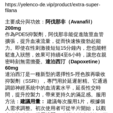
https://yelenco-de.vip/product/extra-super-
filana
主要成分與功效：
阿伐那非（Avanafil）
200mg
作為PDE5抑製劑，阿伐那非能促進陰莖血管
擴張，提升血液流量，從而快速恢復勃起能
力。即使在性刺激後短短15分鐘內，您也能輕
鬆進入狀態，效果可持續4至6小時，讓您在親
密時刻無需擔憂。
達泊西汀（Dapoxetine）
60mg
達泊西汀是一種新型的選擇性5-羥色胺再吸收
抑製劑（SSRI），專門用於延遲射精。它通過
調節神經系統中的血清素水平，延長性交時
間，提升控製力，帶來更持久的滿足感。
服用
方法：
建議用量：
建議每次服用1片，根據個
人需求調整。初次使用者可從半片開始，以觀