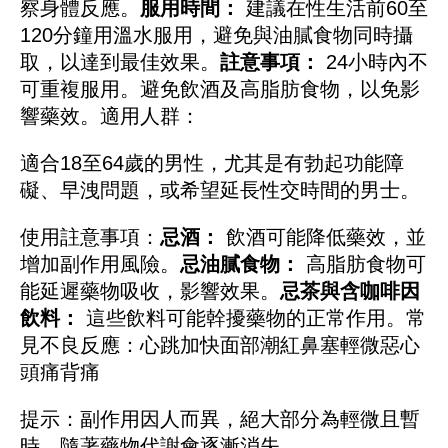
察身體反應。
服用時間：
建議在性生活前60至
120分鐘用溫水服用，避免與油膩食物同時攝
取，以達到最佳效果。
註意事項：
24小時內不
可重複服用。避免飲酒及高脂肪食物，以免影
響藥效。
適用人群：
適合18至64歲的男性，尤其是有勃起功能障
礙、早洩問題，或希望延長性交時間的男士。
使用註意事項：
忌酒：
飲酒可能降低藥效，並
增加副作用風險。
忌油膩食物：
高脂肪食物可
能延遲藥物吸收，影響效果。
忌茶與含咖啡因
飲料：
這些飲料可能幹擾藥物的正常作用。
常
見不良反應：
心跳加快
面部潮紅
鼻塞
輕微惡心
頭痛
背痛
提示：副作用因人而異，絕大部分為輕微且暫
時，隨著藥物代謝會逐漸消失。